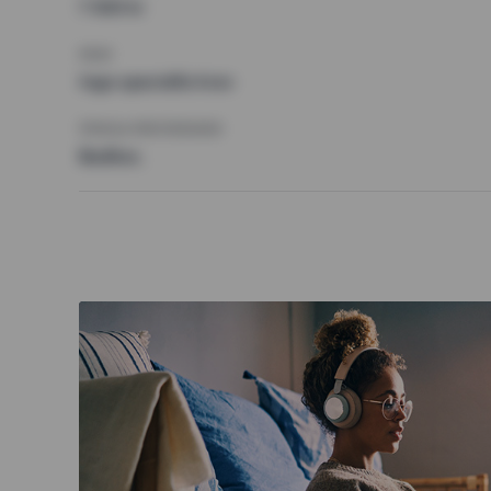
7 500 kr
KRAV
Inga speciella krav
ÖVRIGA PREFERENSER
Badkar,