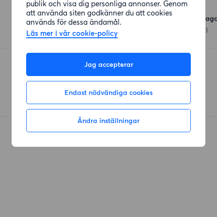
Affärer
publik och visa dig personliga annonser. Genom
att använda siten godkänner du att cookies
Hemköp Göteborg Vasag
används för dessa ändamål.
Vasagatan 30
(129 meter)
Läs mer i vår cookie-policy
ICA Nära Haga
Jag accepterar
Pilgatan
(470 meter)
Endast nödvändiga cookies
Ändra inställningar