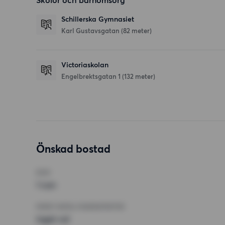
Skolor och barnomsorg
Schillerska Gymnasiet
Karl Gustavsgatan
(82 meter)
Victoriaskolan
Engelbrektsgatan 1
(132 meter)
Önskad bostad
RUM
1 rum
MINST ANTAL KVADRATMETER
Inget val