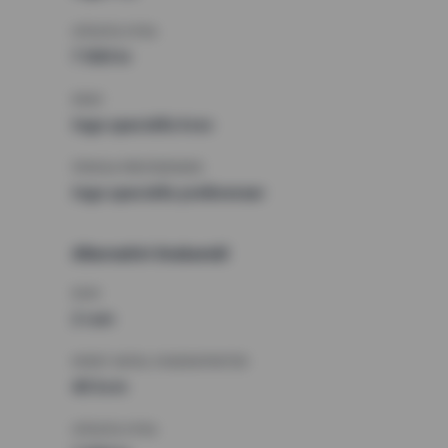
HÖGSTA HYRA
7 500 kr
KRAV
Inga speciella krav
ÖVRIGA PREFERENSER
Inga speciella preferenser
Alternativt önskemål
RUM
2 rum
MINST ANTAL KVADRATMETER
40 kvm
HÖGSTA HYRA