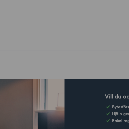
Vill du o
Bytesför
Hjälp ge
Enkel re