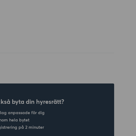
ckså byta din hyresrätt?
slag anpassade för dig
nom hela bytet
gistrering på 2 minuter