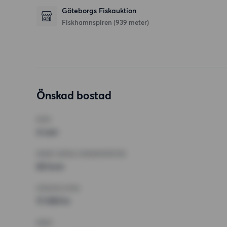
Göteborgs Fiskauktion
Fiskhamnspiren
(939 meter)
Önskad bostad
RUM
4 rum
MINST ANTAL KVADRATMETER
65 kvm
HÖGSTA HYRA
17 000 kr
KRAV