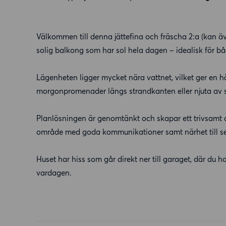
Välkommen till denna jättefina och fräscha 2:a (kan äv
solig balkong som har sol hela dagen – idealisk för b
Lägenheten ligger mycket nära vattnet, vilket ger en h
morgonpromenader längs strandkanten eller njuta av s
Planlösningen är genomtänkt och skapar ett trivsamt oc
område med goda kommunikationer samt närhet till se
Huset har hiss som går direkt ner till garaget, där du h
vardagen.