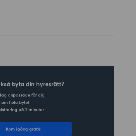
ckså byta din hyresrätt?
slag anpassade för dig
nom hela bytet
gistrering på 2 minuter
Kom igång gratis