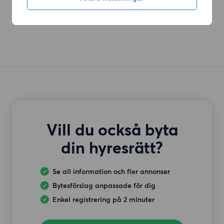
Vill du också byta
din hyresrätt?
Se all information och fler annonser
Bytesförslag anpassade för dig
Enkel registrering på 2 minuter