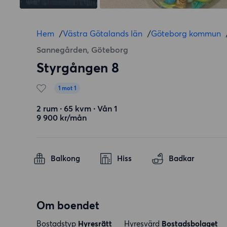
Hem
/
Västra Götalands län
/
Göteborg kommun
Sannegården, Göteborg
Styrgången 8
1 mot 1
2 rum ∙ 65 kvm ∙ Vån 1
9 900 kr/mån
Balkong
Hiss
Badkar
Om boendet
Bostadstyp
Hyresrätt
Hyresvärd
Bostadsbolaget