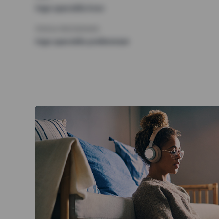
Inga speciella krav
ÖVRIGA PREFERENSER
Inga speciella preferenser