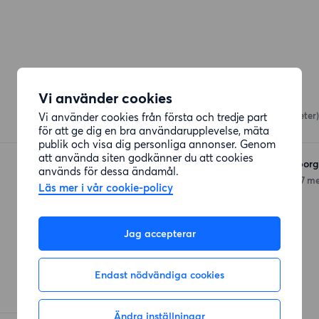
Skolor och barnomsorg
Vi använder cookies
Bräckeskolan
Vi använder cookies från första och tredje part
Tönsbergsgatan
(640 meter)
för att ge dig en bra användarupplevelse, mäta
publik och visa dig personliga annonser. Genom
att använda siten godkänner du att cookies
Arena Academy Göteborg
används för dessa ändamål.
Elof Lindälvs Gata 13
(577 me
Läs mer i vår cookie-policy
Jag accepterar
Endast nödvändiga cookies
Ändra inställningar