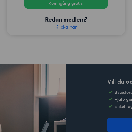
Kom igång gratis!
Redan medlem?
Klicka här
Vill du o
Bytesför
Hjälp ge
Enkel re