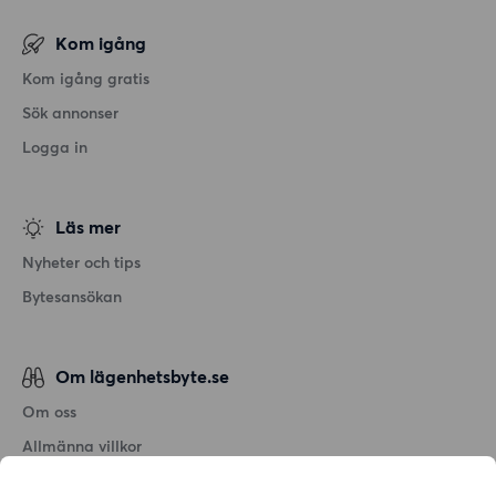
Kom igång
Kom igång gratis
Sök annonser
Logga in
Läs mer
Nyheter och tips
Bytesansökan
Om lägenhetsbyte.se
Om oss
Allmänna villkor
Personuppgiftshantering