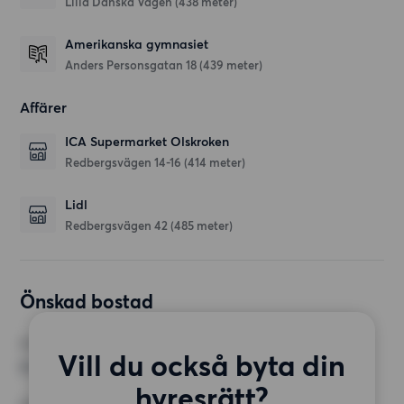
Lilla Danska Vägen
(438 meter)
Amerikanska gymnasiet
Anders Personsgatan 18
(439 meter)
Affärer
ICA Supermarket Olskroken
Redbergsvägen 14-16
(414 meter)
Lidl
Redbergsvägen 42
(485 meter)
Önskad bostad
RUM
Vill du också byta din
2 rum
hyresrätt?