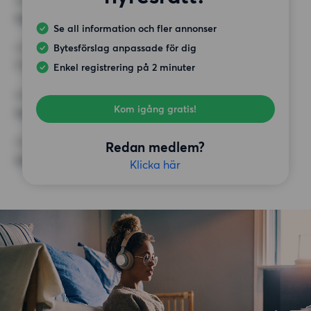
MINST ANTAL KVADRATMETER
Inget val
Se all information och fler annonser
Bytesförslag anpassade för dig
HÖGSTA HYRA
7 500 kr
Enkel registrering på 2 minuter
KRAV
Kom igång gratis!
Inga speciella krav
ÖVRIGA PREFERENSER
Redan medlem?
Inga speciella preferenser
Klicka här