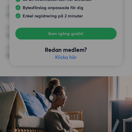
Bytesförslag anpassade för dig
HÖGSTA HYRA
17 500 kr
Enkel registrering på 2 minuter
KRAV
Kom igång gratis!
Inga speciella krav
ÖVRIGA PREFERENSER
Redan medlem?
Inga speciella preferenser
Klicka här