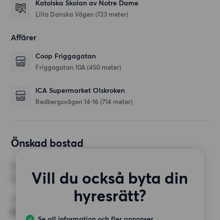
Katolska Skolan av Notre Dame
Lilla Danska Vägen
(723 meter)
Affärer
Coop Friggagatan
Friggagatan 10A
(450 meter)
ICA Supermarket Olskroken
Redbergsvägen 14-16
(714 meter)
Önskad bostad
RUM
Vill du också byta din
3 rum
hyresrätt?
MINST ANTAL KVADRATMETER
80 kvm
Se all information och fler annonser