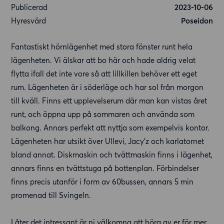
Publicerad
2023-10-06
Hyresvärd
Poseidon
Fantastiskt hörnlägenhet med stora fönster runt hela
lägenheten. Vi älskar att bo här och hade aldrig velat
flytta ifall det inte vore så att lillkillen behöver ett eget
rum. Lägenheten är i söderläge och har sol från morgon
till kväll. Finns ett upplevelserum där man kan vistas året
runt, och öppna upp på sommaren och använda som
balkong. Annars perfekt att nyttja som exempelvis kontor.
Lägenheten har utsikt över Ullevi, Jacy’z och karlatornet
bland annat. Diskmaskin och tvättmaskin finns i lägenhet,
annars finns en tvättstuga på bottenplan. Förbindelser
finns precis utanför i form av 60bussen, annars 5 min
promenad till Svingeln.
Låter det intressant är ni välkomna att höra av er för mer