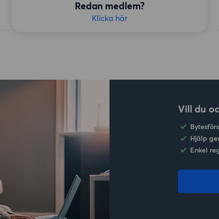
Redan medlem?
Klicka här
Vill du o
Bytesför
Hjälp ge
Enkel re