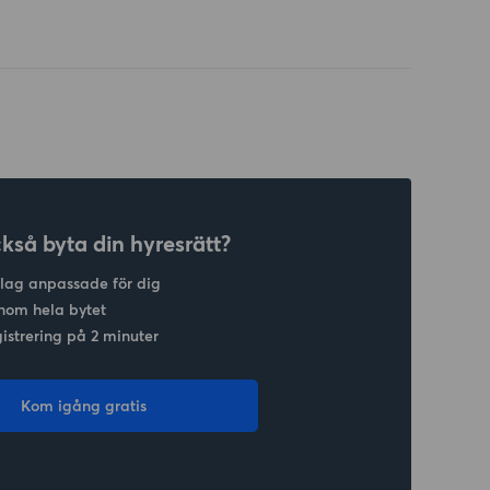
ckså byta din hyresrätt?
slag anpassade för dig
nom hela bytet
gistrering på 2 minuter
Kom igång gratis