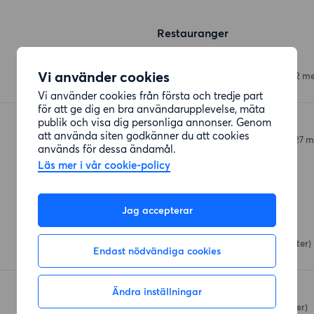
Restauranger
Krakow
Vi använder cookies
Karl Gustavsgatan 28
(82 me
Vi använder cookies från första och tredje part
för att ge dig en bra användarupplevelse, mäta
publik och visa dig personliga annonser. Genom
Resturang KG Källare
att använda siten godkänner du att cookies
Karl Gustavsgatan 56
(127 m
används för dessa ändamål.
Läs mer i vår cookie-policy
Affärer
Jag accepterar
Coop Landala
Kapellplatsen 4
(209 meter)
Endast nödvändiga cookies
Ändra inställningar
Skol-godis
Molinsgatan 21
(267 meter)