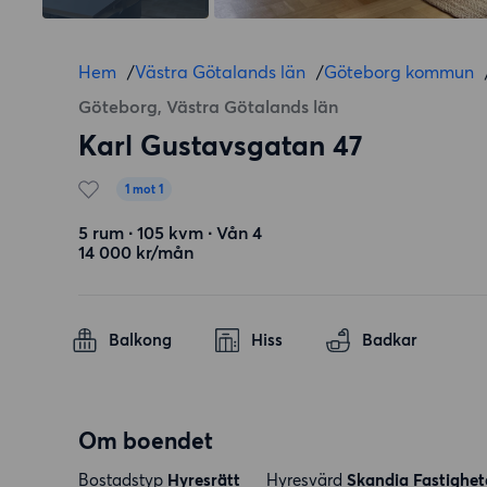
Hem
/
Västra Götalands län
/
Göteborg kommun
Göteborg, Västra Götalands län
Karl Gustavsgatan 47
1 mot 1
5 rum ∙ 105 kvm ∙ Vån 4
14 000 kr/mån
Balkong
Hiss
Badkar
Om boendet
Bostadstyp
Hyresrätt
Hyresvärd
Skandia Fastighet