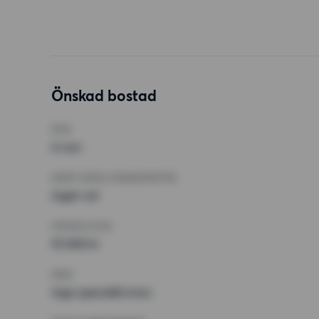
Önskad bostad
RUM
4 rum
MINST ANTAL KVADRATMETER
Inget val
HÖGSTA HYRA
15 000 kr
KRAV
Inga speciella krav