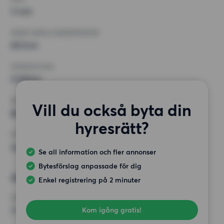
3 rum
MINST ANTAL KVADRATMETER
65 kvm
HÖGSTA HYRA
9 500 kr
KRAV
Vill du också byta din
Balkong,
hyresrätt?
ÖVRIGA PREFERENSER
Inga speciella preferenser
Se all information och fler annonser
Bytesförslag anpassade för dig
Alternativt önskemål
Enkel registrering på 2 minuter
RUM
3 rum
Kom igång gratis!