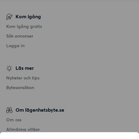
Kom igång
Kom igång gratis
Sök annonser
Logga in
Läs mer
Nyheter och tips
Bytesansökan
Om lägenhetsbyte.se
Om oss
Allmänna villkor
Personuppgiftshantering