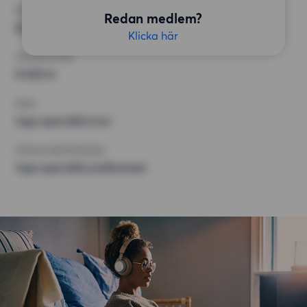
MINST ANTAL KVADRATMETER
Redan medlem?
65 kvm
Klicka här
HÖGSTA HYRA
8 500 kr
KRAV
Inga speciella krav
ÖVRIGA PREFERENSER
Inga speciella preferenser