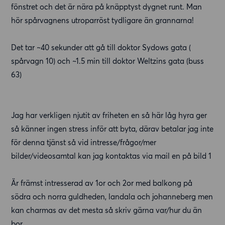
fönstret och det är nära på knäpptyst dygnet runt. Man
hör spårvagnens utroparröst tydligare än grannarna!
Det tar ~40 sekunder att gå till doktor Sydows gata (
spårvagn 10) och ~1.5 min till doktor Weltzins gata (buss
63)
Jag har verkligen njutit av friheten en så här låg hyra ger
så känner ingen stress inför att byta, därav betalar jag inte
för denna tjänst så vid intresse/frågor/mer
bilder/videosamtal kan jag kontaktas via mail en på bild 1
Är främst intresserad av 1or och 2or med balkong på
södra och norra guldheden, landala och johanneberg men
kan charmas av det mesta så skriv gärna var/hur du än
bor.