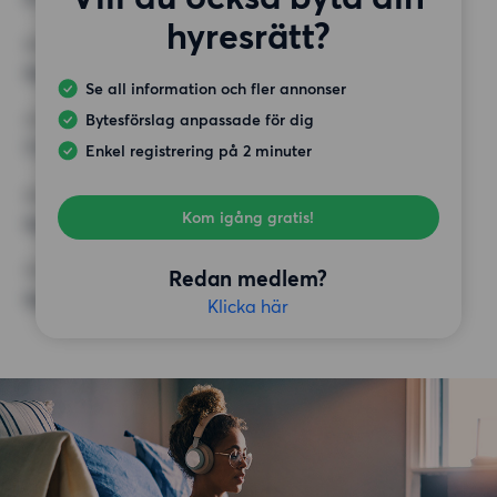
hyresrätt?
MINST ANTAL KVADRATMETER
Inget val
Se all information och fler annonser
Bytesförslag anpassade för dig
HÖGSTA HYRA
7 500 kr
Enkel registrering på 2 minuter
KRAV
Kom igång gratis!
Inga speciella krav
ÖVRIGA PREFERENSER
Redan medlem?
Inga speciella preferenser
Klicka här