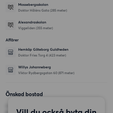
Mossebergsskolan
Doktor Håléns Gata
(285 meter)
Alexandraskolan
Viggeliden
(355 meter)
Affärer
Hemköp Göteborg Guldheden
Doktor Fries Torg 4
(423 meter)
Willys Johanneberg
Viktor Rydbergsgatan 60
(871 meter)
Önskad bostad
RUM
Vill du också byta din
0 rum