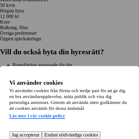
50 kvm
Högsta hyra
12 000 kr
Krav
Balkong, Hiss
Övriga preferenser
Öppen spis/kakelugn
Vill du också byta din hyresrätt?
Bytesförslag anpassade för dig
Hjälp genom hela bytet
Enkel registrering på 2 minuter
Vi använder cookies
Kom igång gratis
Vi använder cookies från första och tredje part för att ge dig
Kom igång
en bra användarupplevelse, mäta publik och visa dig
Kom igång gratis
Sök annonser
Logga in
personliga annonser. Genom att använda siten godkänner du
Läs mer
att cookies används för dessa ändamål.
Nyheter och tips
Bytesansökan
Om lägenhetsbyte.se
Läs mer i vår cookie-policy
Om oss
Allmänna villkor
Personuppgiftshantering
Cookiepolicy
Sitemap
Kundtjänst
Jag accepterar
Endast nödvändiga cookies
Hjälp