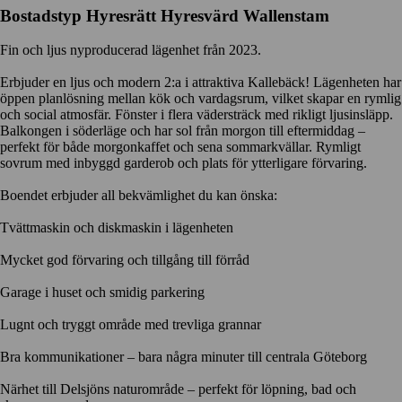
Bostadstyp
Hyresrätt
Hyresvärd
Wallenstam
Fin och ljus nyproducerad lägenhet från 2023.
Erbjuder en ljus och modern 2:a i attraktiva Kallebäck! Lägenheten har
öppen planlösning mellan kök och vardagsrum, vilket skapar en rymlig
och social atmosfär. Fönster i flera vädersträck med rikligt ljusinsläpp.
Balkongen i söderläge och har sol från morgon till eftermiddag –
perfekt för både morgonkaffet och sena sommarkvällar. Rymligt
sovrum med inbyggd garderob och plats för ytterligare förvaring.
Boendet erbjuder all bekvämlighet du kan önska:
Tvättmaskin och diskmaskin i lägenheten
Mycket god förvaring och tillgång till förråd
Garage i huset och smidig parkering
Lugnt och tryggt område med trevliga grannar
Bra kommunikationer – bara några minuter till centrala Göteborg
Närhet till Delsjöns naturområde – perfekt för löpning, bad och