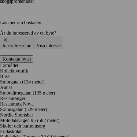
skogspromenader
Läs mer om bostaden
Är du intresserad av ett byte?
Inte intresserad
Visa intresse
Kontakta bytet
I området
Kollektivtrafik
Buss
Smörgatan (134 meter)
Annat
Smörkärnegatan (135 meter)
Restauranger
Restaurang Nova
Solhusgatan
(529 meter)
Nordic Sportsbar
Mölndalsvägen 95
(582 meter)
Skolor och barnomsorg
Fridaskolan
Kallebäcks Torggata 32
(104 meter)