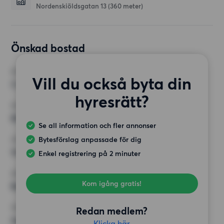
Nordenskiöldsgatan 13
(360 meter)
Önskad bostad
RUM
Vill du också byta din
3 rum
hyresrätt?
MINST ANTAL KVADRATMETER
80 kvm
Se all information och fler annonser
Bytesförslag anpassade för dig
HÖGSTA HYRA
14 000 kr
Enkel registrering på 2 minuter
KRAV
Kom igång gratis!
Balkong,
ÖVRIGA PREFERENSER
Redan medlem?
Inga speciella preferenser
Klicka här