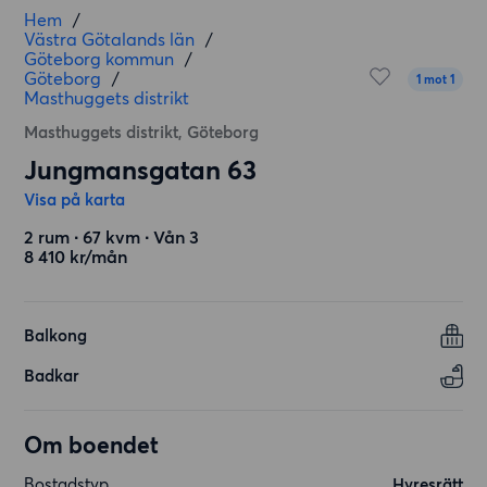
Hem
/
Västra Götalands län
/
Göteborg kommun
/
Göteborg
/
1 mot 1
Masthuggets distrikt
Masthuggets distrikt, Göteborg
Jungmansgatan 63
Visa på karta
2 rum ∙ 67 kvm ∙ Vån 3
8 410 kr/mån
Balkong
Badkar
Om boendet
Bostadstyp
Hyresrätt