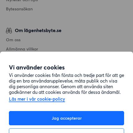
Bytesansökan
Om lägenhetsbyte.se
Om oss
Allmänna villkor
Personuppgiftshantering
Vi använder cookies
Cookiepolicy
Vi använder cookies från första och tredje part för att ge
Sitemap
dig en bra användarupplevelse, mäta publik och visa
dig personliga annonser. Genom att använda siten
godkänner du att cookies används för dessa ändamål.
Kundtjänst
Läs mer i vår cookie-policy
Hjälp
Jag accepterar
08-22 00 90