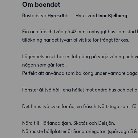
Om boendet
Bostadstyp
Hyresrätt
Hyresvärd
Ivar Kjellberg
Fin och fräsch tvåa på 42kvm i nybyggt hus som stod kl
tillökning har det tyvärr blivit lite för trångt för oss.
Lägenhetshuset har en loftgång på varje våning och vå
någon som går förbi.
Perfekt att använda som balkong under varmare daga
Fönster åt två håll, ena hållet mot andra hus och det 
Det finns två cykelförråd, en fräsch tvättstuga samt fö
Nära till Härlanda tjärn, Skatås och Delsjön.
Närmaste hållplatser är Sanatoriegatan (spårvagn 5 & 