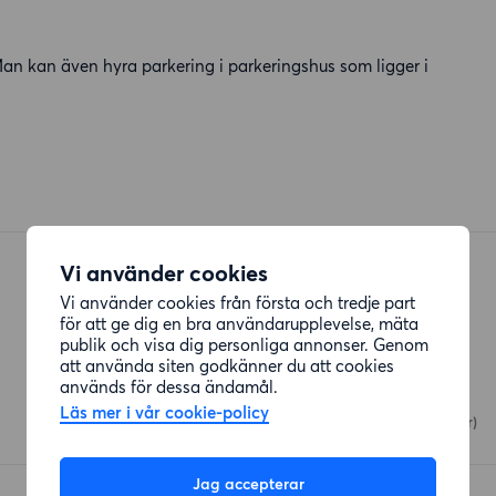
an kan även hyra parkering i parkeringshus som ligger i
Vi använder cookies
Vi använder cookies från första och tredje part
för att ge dig en bra användarupplevelse, mäta
publik och visa dig personliga annonser. Genom
Restauranger
att använda siten godkänner du att cookies
används för dessa ändamål.
Phi-Phi take away
Läs mer i vår cookie-policy
Studiegången
(186 meter)
Jag accepterar