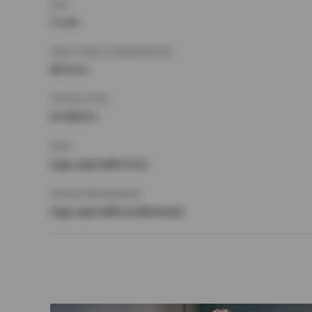
RUM
3 rum
MINST ANTAL KVADRATMETER
65 kvm
HÖGSTA HYRA
12 000 kr
KRAV
Inga speciella krav
ÖVRIGA PREFERENSER
Inga speciella preferenser