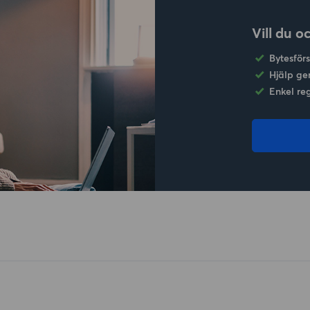
Vill du o
Bytesför
Hjälp ge
Enkel re