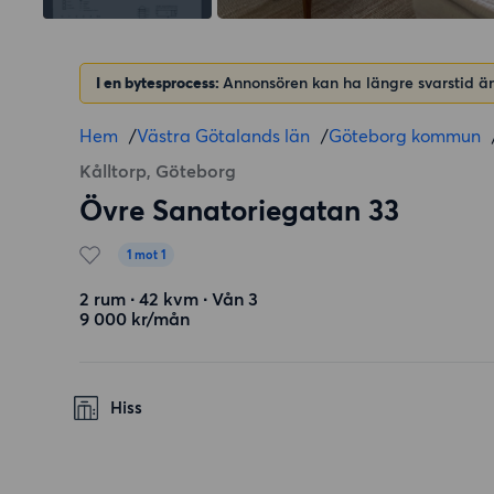
I en bytesprocess:
Annonsören kan ha längre svarstid än
Hem
/
Västra Götalands län
/
Göteborg kommun
Kålltorp, Göteborg
Övre Sanatoriegatan 33
1 mot 1
2 rum ∙ 42 kvm ∙ Vån 3
9 000 kr/mån
Hiss