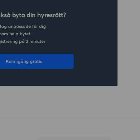
ckså byta din hyresrätt?
slag anpassade för dig
nom hela bytet
gistrering på 2 minuter
Kom igång gratis