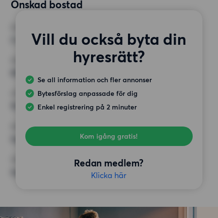
Önskad bostad
RUM
Vill du också byta din
2 rum
hyresrätt?
MINST ANTAL KVADRATMETER
60 kvm
Se all information och fler annonser
Bytesförslag anpassade för dig
HÖGSTA HYRA
16 000 kr
Enkel registrering på 2 minuter
KRAV
Kom igång gratis!
Inga speciella krav
ÖVRIGA PREFERENSER
Redan medlem?
Inga speciella preferenser
Klicka här