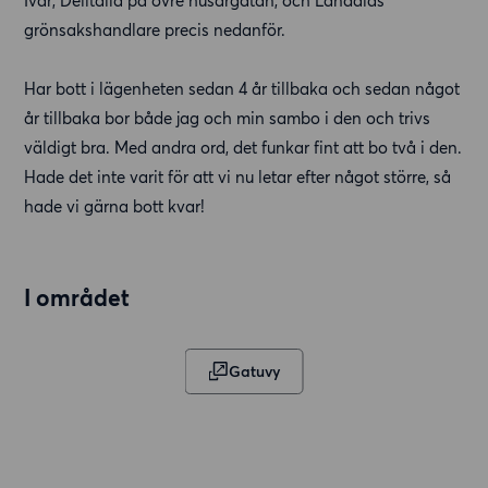
Ivar, Delitalia på övre husargatan, och Landalas
grönsakshandlare precis nedanför.
Har bott i lägenheten sedan 4 år tillbaka och sedan något
år tillbaka bor både jag och min sambo i den och trivs
väldigt bra. Med andra ord, det funkar fint att bo två i den.
Hade det inte varit för att vi nu letar efter något större, så
hade vi gärna bott kvar!
I området
Gatuvy