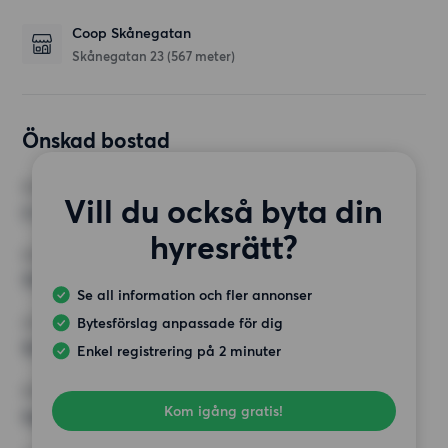
Coop Skånegatan
Skånegatan 23
(567 meter)
Önskad bostad
RUM
Vill du också byta din
2 rum
hyresrätt?
MINST ANTAL KVADRATMETER
70 kvm
Se all information och fler annonser
Bytesförslag anpassade för dig
HÖGSTA HYRA
10 000 kr
Enkel registrering på 2 minuter
KRAV
Kom igång gratis!
Inga speciella krav