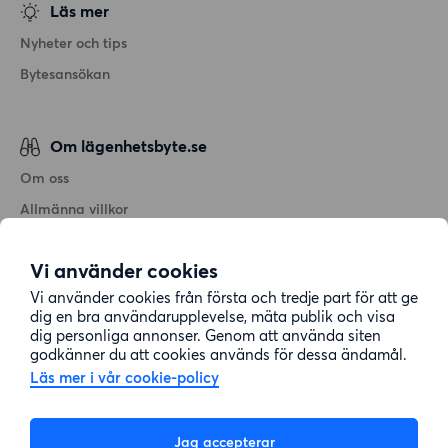
Läs mer
Nyheter och tips
Bytesansökan
Om lägenhetsbyte.se
Om oss
Allmänna villkor
Personuppgiftshantering
Vi använder cookies
Cookiepolicy
Vi använder cookies från första och tredje part för att ge
Sitemap
dig en bra användarupplevelse, mäta publik och visa
dig personliga annonser. Genom att använda siten
godkänner du att cookies används för dessa ändamål.
Kundtjänst
Läs mer i vår cookie-policy
Hjälp
Jag accepterar