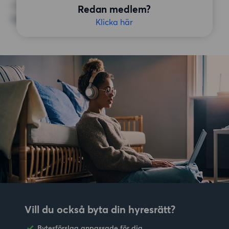
ÖVRIGA PREFERENSER
Redan medlem?
Inga speciella preferenser
Klicka här
Vill du också byta din hyresrätt?
Bytesförslag anpassade för dig