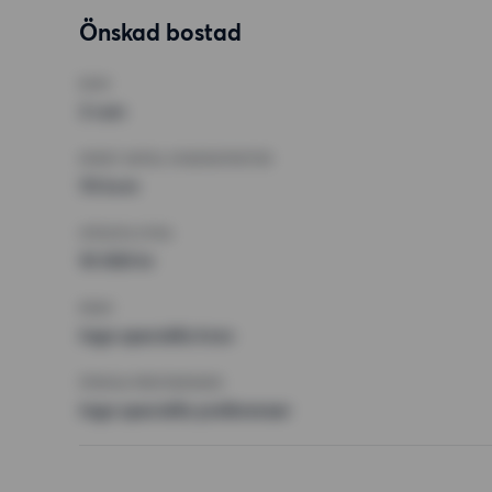
Önskad bostad
RUM
3 rum
MINST ANTAL KVADRATMETER
70 kvm
HÖGSTA HYRA
10 000 kr
KRAV
Inga speciella krav
ÖVRIGA PREFERENSER
Inga speciella preferenser