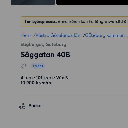
I en bytesprocess:
Annonsören kan ha längre svarstid än
Hem
/
Västra Götalands län
/
Göteborg kommun
Stigberget, Göteborg
Såggatan 40B
1 mot 1
4 rum ∙ 101 kvm ∙ Vån 3
10 900 kr/mån
Badkar