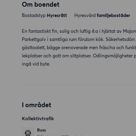
Om boendet
Bostadstyp
Hyresrätt
Hyresvärd
familjebostäder
En fantastiskt fin, solig och luftig 4:a i hjärtat av Maj
Parkettgolv i samtliga rum förutom kök. Säkerhetsdörr
gästtoalett, bägge orenoverade men fräscha och funkti
lekplatser och gott om sittplatser. Odlingsmöjlighete
ingå vid byte.
I området
Kollektivtrafik
Buss