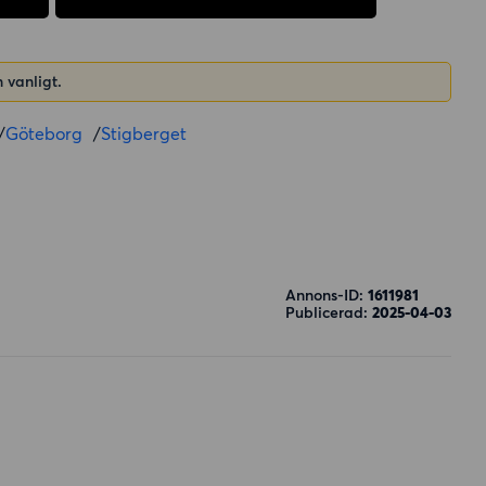
 vanligt.
/
Göteborg
/
Stigberget
Annons-ID:
1611981
Publicerad:
2025-04-03