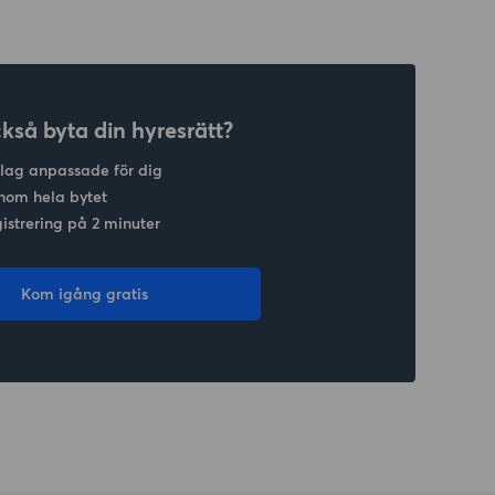
ckså byta din hyresrätt?
slag anpassade för dig
nom hela bytet
gistrering på 2 minuter
Kom igång gratis