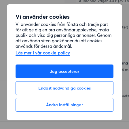
Allmänna Vägen 40 E
(390 
Vi använder cookies
Pizza Master
Vi använder cookies från första och tredje part
Stortoppsgatan
(405 meter)
för att ge dig en bra användarupplevelse, mäta
publik och visa dig personliga annonser. Genom
att använda siten godkänner du att cookies
används för dessa ändamål.
Affärer
Läs mer i vår cookie-policy
ICA Supermarket Majorna
Karl Johansgatan 19
(546 m
Jag accepterar
Endast nödvändiga cookies
Willys hemma
Amiralitetsgatan 8
(561 mete
Ändra inställningar