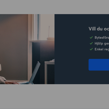
Vill du o
Bytesför
Hjälp ge
Enkel re