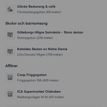
Gårda Resturang & café
Fürstenbergsgatan
(68 meter)
Skolor och barnomsorg
Göteborgs Högre Samskola - Stora skolan
Stampgatan
(228 meter)
Katolska Skolan av Notre Dame
Lilla Danska Vägen
(708 meter)
Affärer
Coop Friggagatan
Friggagatan 10A
(483 meter)
ICA Supermarket Olskroken
Redbergsvägen 14-16
(611 meter)