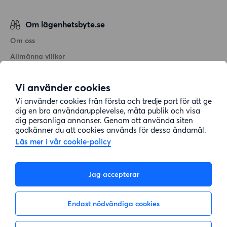
Om lägenhetsbyte.se
Om oss
Allmänna villkor
Personuppgiftshantering
Vi använder cookies
Cookiepolicy
Vi använder cookies från första och tredje part för att ge
Sitemap
dig en bra användarupplevelse, mäta publik och visa
dig personliga annonser. Genom att använda siten
godkänner du att cookies används för dessa ändamål.
Kundtjänst
Läs mer i vår cookie-policy
Hjälp
Jag accepterar
08-22 00 90
Endast nödvändiga cookies
E-post:
info@lagenhetsbyte.se