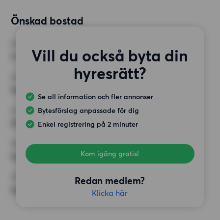
Önskad bostad
RUM
Vill du också byta din
3 rum
hyresrätt?
MINST ANTAL KVADRATMETER
Inget val
Se all information och fler annonser
Bytesförslag anpassade för dig
HÖGSTA HYRA
25 000 kr
Enkel registrering på 2 minuter
KRAV
Kom igång gratis!
Inga speciella krav
ÖVRIGA PREFERENSER
Redan medlem?
Inga speciella preferenser
Klicka här