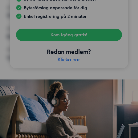
Bytesförslag anpassade för dig
HÖGSTA HYRA
18 000 kr
Enkel registrering på 2 minuter
KRAV
Kom igång gratis!
Balkong,
ÖVRIGA PREFERENSER
Redan medlem?
Inga speciella preferenser
Klicka här