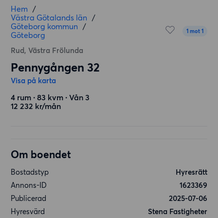
Hem
/
Västra Götalands län
/
Göteborg kommun
/
1 mot 1
Göteborg
Rud, Västra Frölunda
Pennygången 32
Visa på karta
4 rum ∙ 83 kvm ∙ Vån 3
12 232 kr/mån
Om boendet
Bostadstyp
Hyresrätt
Annons-ID
1623369
Publicerad
2025-07-06
Hyresvärd
Stena Fastigheter