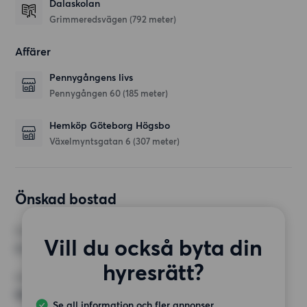
Dalaskolan
Grimmeredsvägen
(792 meter)
Affärer
Pennygångens livs
Pennygången 60
(185 meter)
Hemköp Göteborg Högsbo
Växelmyntsgatan 6
(307 meter)
Önskad bostad
RUM
Vill du också byta din
4 rum
hyresrätt?
MINST ANTAL KVADRATMETER
90 kvm
Se all information och fler annonser