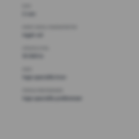
RUM
2 rum
MINST ANTAL KVADRATMETER
Inget val
HÖGSTA HYRA
10 000 kr
KRAV
Inga speciella krav
ÖVRIGA PREFERENSER
Inga speciella preferenser