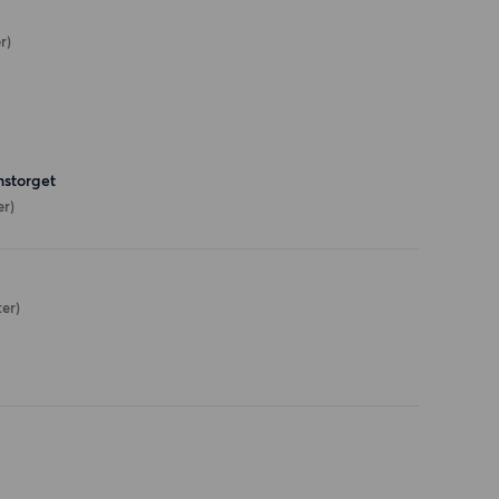
r)
storget
er)
er)