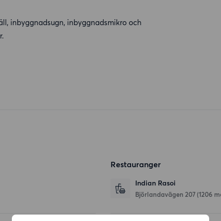
äll, inbyggnadsugn, inbyggnadsmikro och
r.
Restauranger
Indian Rasoi
Björlandavägen 207
(1206 m