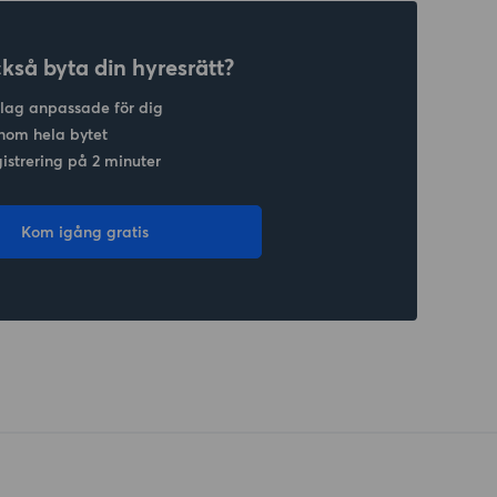
ckså byta din hyresrätt?
slag anpassade för dig
nom hela bytet
gistrering på 2 minuter
Kom igång gratis