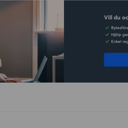
Vill du o
Bytesför
Hjälp ge
Enkel re