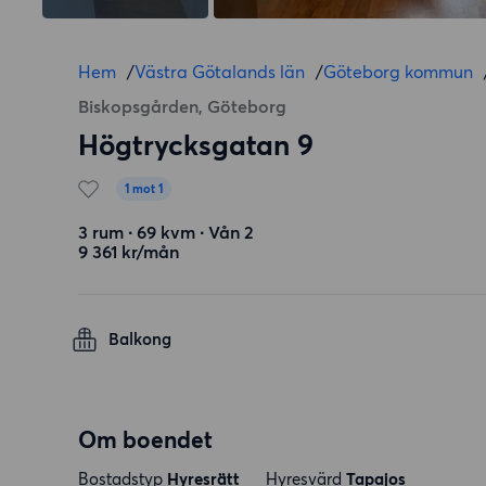
Hem
/
Västra Götalands län
/
Göteborg kommun
Biskopsgården, Göteborg
Högtrycksgatan 9
1 mot 1
3 rum ∙ 69 kvm ∙ Vån 2
9 361 kr/mån
Balkong
Om boendet
Bostadstyp
Hyresrätt
Hyresvärd
Tapajos