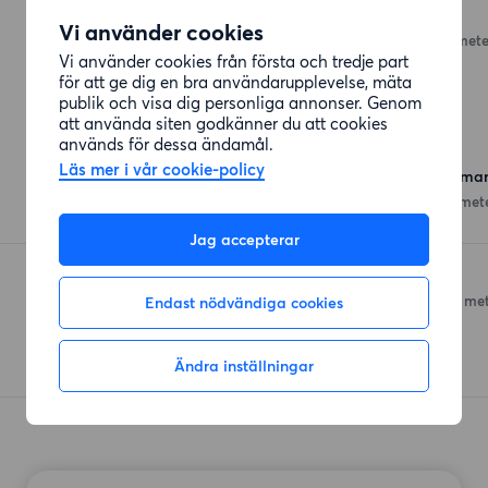
180g burgers
Vi använder cookies
Långströmsgatan
(1518 mete
Vi använder cookies från första och tredje part
för att ge dig en bra användarupplevelse, mäta
publik och visa dig personliga annonser. Genom
att använda siten godkänner du att cookies
Affärer
används för dessa ändamål.
Läs mer i vår cookie-policy
ICA Supermarket Länsman
Daggdroppegatan
(348 met
Jag accepterar
Coop Svartedalen
Endast nödvändiga cookies
Stackmolnsgatan 2
(497 met
Ändra inställningar