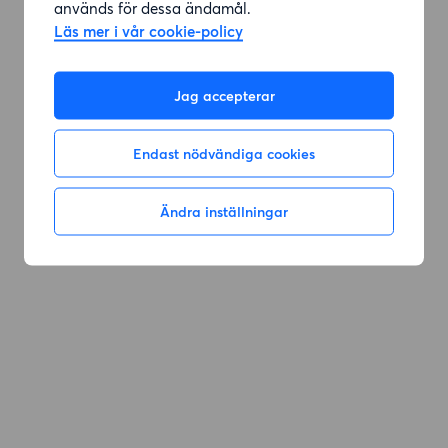
används för dessa ändamål.
Läs mer i vår cookie-policy
Gå till sök
Jag accepterar
Endast nödvändiga cookies
Ändra inställningar