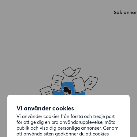
Sök annon
Vi använder cookies
Vi använder cookies från första och tredje part
för att ge dig en bra användarupplevelse, mäta
publik och visa dig personliga annonser. Genom
att använda siten godkänner du att cookies
Annonsen du letade efter är borttagen