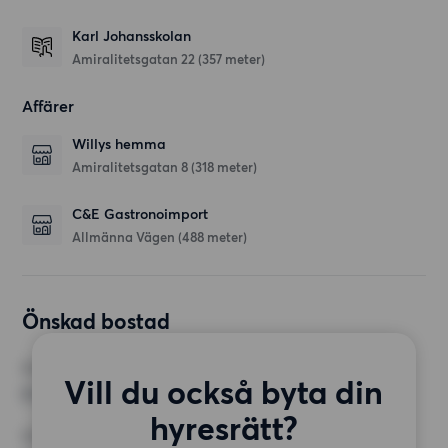
Karl Johansskolan
Amiralitetsgatan 22
(357 meter)
Affärer
Willys hemma
Amiralitetsgatan 8
(318 meter)
C&E Gastronoimport
Allmänna Vägen
(488 meter)
Önskad bostad
RUM
Vill du också byta din
2 rum
hyresrätt?
MINST ANTAL KVADRATMETER