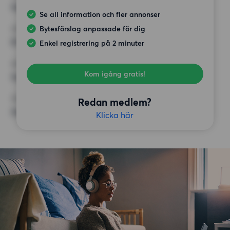
Inget val
Se all information och fler annonser
Bytesförslag anpassade för dig
HÖGSTA HYRA
8 000 kr
Enkel registrering på 2 minuter
KRAV
Kom igång gratis!
Inga speciella krav
ÖVRIGA PREFERENSER
Redan medlem?
Inga speciella preferenser
Klicka här