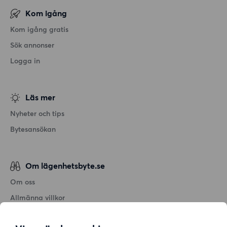
Kom igång
Kom igång gratis
Sök annonser
Logga in
Läs mer
Nyheter och tips
Bytesansökan
Om lägenhetsbyte.se
Om oss
Allmänna villkor
Personuppgiftshantering