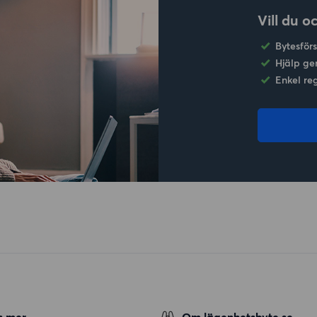
Vill du o
Bytesför
Hjälp ge
Enkel re
s mer
Om lägenhetsbyte.se