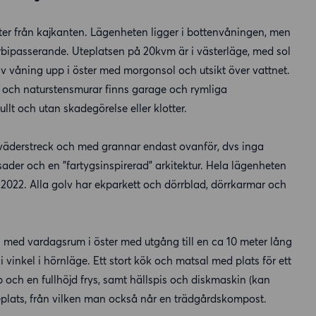
ter från kajkanten. Lägenheten ligger i bottenvåningen, men
rbipasserande. Uteplatsen på 20kvm är i västerläge, med sol
v våning upp i öster med morgonsol och utsikt över vattnet.
d och naturstensmurar finns garage och rymliga
llt och utan skadegörelse eller klotter.
 väderstreck och med grannar endast ovanför, dvs inga
ader och en ”fartygsinspirerad” arkitektur. Hela lägenheten
2022. Alla golv har ekparkett och dörrblad, dörrkarmar och
h med vardagsrum i öster med utgång till en ca 10 meter lång
 vinkel i hörnläge. Ett stort kök och matsal med plats för ett
åp och en fullhöjd frys, samt hällspis och diskmaskin (kan
 uteplats, från vilken man också når en trädgårdskompost.