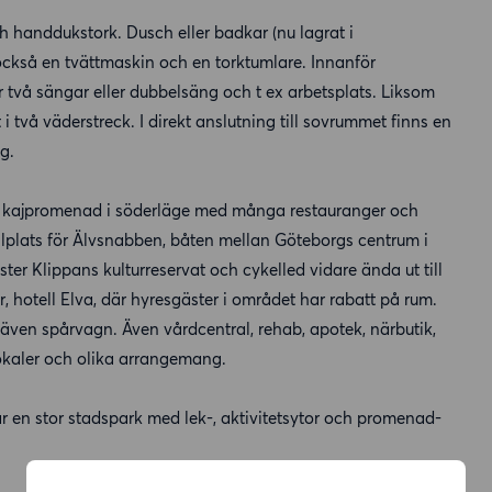
 handdukstork. Dusch eller badkar (nu lagrat i
 också en tvättmaskin och en torktumlare. Innanför
 två sängar eller dubbelsäng och t ex arbetsplats. Liksom
 två väderstreck. I direkt anslutning till sovrummet finns en
g.
lång kajpromenad i söderläge med många restauranger och
hållplats för Älvsnabben, båten mellan Göteborgs centrum i
er Klippans kulturreservat och cykelled vidare ända ut till
, hotell Elva, där hyresgäster i området har rabatt på rum.
 även spårvagn. Även vårdcentral, rehab, apotek, närbutik,
lokaler och olika arrangemang.
 en stor stadspark med lek-, aktivitetsytor och promenad-