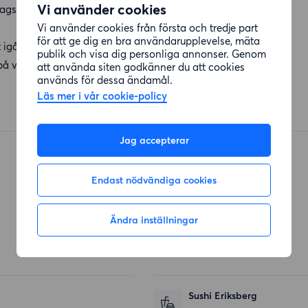
Vi använder cookies
rdagsrum och sovrum.
Vi använder cookies från första och tredje part
för att ge dig en bra användarupplevelse, mäta
tt igång 2022, men socialdemokraternas valvinst i kommunen
publik och visa dig personliga annonser. Genom
or på vilket block som vinner nästa kommunval.
att använda siten godkänner du att cookies
används för dessa ändamål.
Läs mer i vår cookie-policy
Jag accepterar
Endast nödvändiga cookies
Restauranger
Ändra inställningar
Faro Restaurang
Maskinkajen
(75 meter)
Sushi Eriksberg