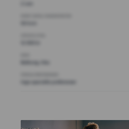
2 rum
MINST ANTAL KVADRATMETER
50 kvm
HÖGSTA HYRA
12 000 kr
KRAV
Balkong, Hiss
ÖVRIGA PREFERENSER
Inga speciella preferenser