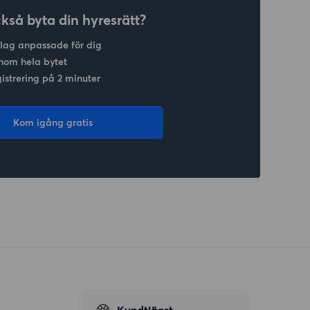
ckså byta din hyresrätt?
slag anpassade för dig
nom hela bytet
gistrering på 2 minuter
Kom igång gratis
Kundtjänst