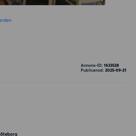
ården
Annons-ID:
1633528
Publicerad:
2025-09-21
Göteborg