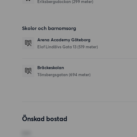
Eriksbergsdockan (299 meter)
Skolor och barnomsorg
Arena Academy Göteborg
Elof Lindälvs Gata 13
(519 meter)
Bräckeskolan
Tönsbergsgatan
(694 meter)
Önskad bostad
RUM