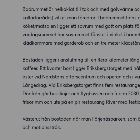
Badrummet är helkaklat till tak och med golvvärme och
källarförrådet) vilket man föredrar. I badrummet finns
köket/matsalen ligger ett sovrum med gott om plats för
vardagsrummet har sovrummet fönster i vinkel i hörnet i
klädkammare med garderob och en tre meter klädstån
Bostaden ligger i anslutning till en flera kilometer 
kaffeer. Ett kvarter bort ligger Eriksbergstorget med 
öster vid Nordstans affärscentrum och operan och i väst
Långedrag. Vid Eriksbergstorget finns fem restauranger
Därifrån går busslinjer och flygbussen och fr o m 2030
frisör mm och ute på en pir restaurang River med fest
Västerut från bostaden når man Färjenäsparken, som är
och motionsstråk.