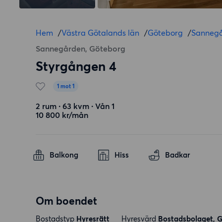
Hem
/
Västra Götalands län
/
Göteborg
/
Sanneg
Sannegården, Göteborg
Styrgången 4
1 mot 1
2 rum ∙ 63 kvm ∙ Vån 1
10 800 kr/mån
Balkong
Hiss
Badkar
Om boendet
Bostadstyp
Hyresrätt
Hyresvärd
Bostadsbolaget, 