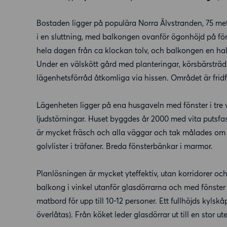
Bostaden ligger på populära Norra Älvstranden, 75 me
i en sluttning, med balkongen ovanför ögonhöjd på fö
hela dagen från ca klockan tolv, och balkongen en hal
Under en välskött gård med planteringar, körsbärsträ
lägenhetsförråd åtkomliga via hissen. Området är fridfu
Lägenheten ligger på ena husgaveln med fönster i tre
ljudstörningar. Huset byggdes år 2000 med vita putsfas
är mycket fräsch och alla väggar och tak målades om 
golvlister i träfaner. Breda fönsterbänkar i marmor.
Planlösningen är mycket yteffektiv, utan korridorer oc
balkong i vinkel utanför glasdörrarna och med fönster i
matbord för upp till 10-12 personer. Ett fullhöjds kylsk
överlåtas). Från köket leder glasdörrar ut till en stor