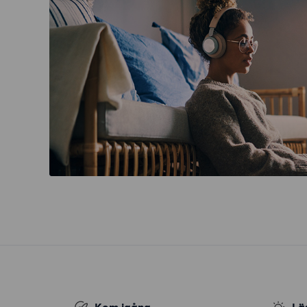
Kom igång
Lä