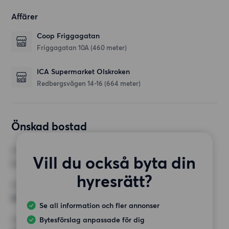
Affärer
Coop Friggagatan
Friggagatan 10A
(460 meter)
ICA Supermarket Olskroken
Redbergsvägen 14-16
(664 meter)
Önskad bostad
RUM
Vill du också byta din
2 rum
hyresrätt?
MINST ANTAL KVADRATMETER
60 kvm
Se all information och fler annonser
Bytesförslag anpassade för dig
HÖGSTA HYRA