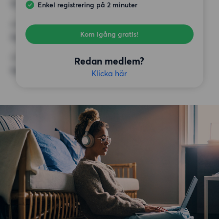
12 500 kr
Enkel registrering på 2 minuter
KRAV
Kom igång gratis!
Inga speciella krav
ÖVRIGA PREFERENSER
Redan medlem?
Inga speciella preferenser
Klicka här