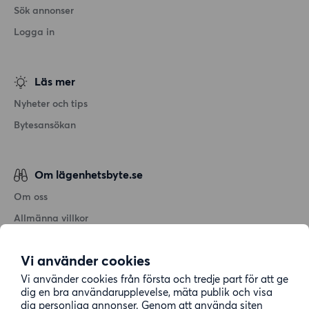
Sök annonser
Logga in
Läs mer
Nyheter och tips
Bytesansökan
Om lägenhetsbyte.se
Om oss
Allmänna villkor
Personuppgiftshantering
Vi använder cookies
Cookiepolicy
Vi använder cookies från första och tredje part för att ge
Sitemap
dig en bra användarupplevelse, mäta publik och visa
dig personliga annonser. Genom att använda siten