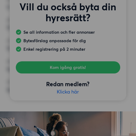
Vill du också byta din
3 rum
hyresrätt?
MINST ANTAL KVADRATMETER
75 kvm
Se all information och fler annonser
Bytesförslag anpassade för dig
HÖGSTA HYRA
13 000 kr
Enkel registrering på 2 minuter
KRAV
Kom igång gratis!
Inga speciella krav
ÖVRIGA PREFERENSER
Redan medlem?
Inga speciella preferenser
Klicka här