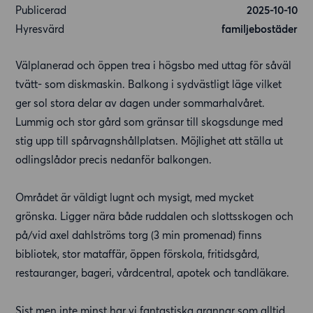
Publicerad
2025-10-10
Hyresvärd
familjebostäder
Välplanerad och öppen trea i högsbo med uttag för såväl
tvätt- som diskmaskin. Balkong i sydvästligt läge vilket
ger sol stora delar av dagen under sommarhalvåret.
Lummig och stor gård som gränsar till skogsdunge med
stig upp till spårvagnshållplatsen. Möjlighet att ställa ut
odlingslådor precis nedanför balkongen.
Området är väldigt lugnt och mysigt, med mycket
grönska. Ligger nära både ruddalen och slottsskogen och
på/vid axel dahlströms torg (3 min promenad) finns
bibliotek, stor mataffär, öppen förskola, fritidsgård,
restauranger, bageri, vårdcentral, apotek och tandläkare.
Sist men inte minst har vi fantastiska grannar som alltid