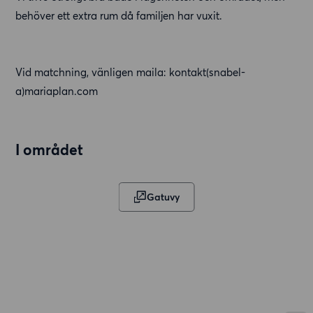
behöver ett extra rum då familjen har vuxit.
Vid matchning, vänligen maila: kontakt(snabel-
a)mariaplan.com
I området
Gatuvy