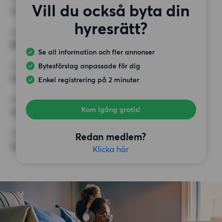
Vill du också byta din
4 rum
hyresrätt?
MINST ANTAL KVADRATMETER
80 kvm
Se all information och fler annonser
Bytesförslag anpassade för dig
HÖGSTA HYRA
14 000 kr
Enkel registrering på 2 minuter
KRAV
Kom igång gratis!
Inga speciella krav
ÖVRIGA PREFERENSER
Redan medlem?
Inga speciella preferenser
Klicka här