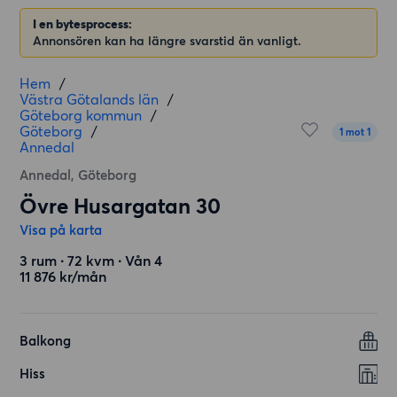
I en bytesprocess:
Annonsören kan ha längre svarstid än vanligt.
Hem
/
Västra Götalands län
/
Göteborg kommun
/
Göteborg
/
1 mot 1
Annedal
Annedal, Göteborg
Övre Husargatan 30
Visa på karta
3 rum ∙ 72 kvm ∙ Vån 4
11 876 kr/mån
Balkong
Hiss