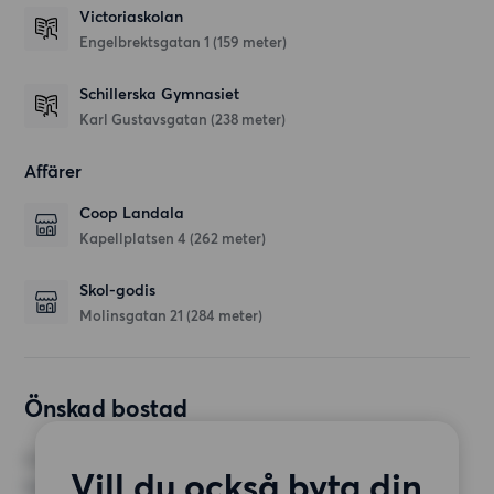
Victoriaskolan
Engelbrektsgatan 1
(159 meter)
Schillerska Gymnasiet
Karl Gustavsgatan
(238 meter)
Affärer
Coop Landala
Kapellplatsen 4
(262 meter)
Skol-godis
Molinsgatan 21
(284 meter)
Önskad bostad
RUM
Vill du också byta din
1 rum