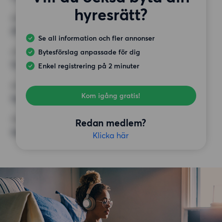
hyresrätt?
MINST ANTAL KVADRATMETER
25 kvm
Se all information och fler annonser
Bytesförslag anpassade för dig
HÖGSTA HYRA
12 000 kr
Enkel registrering på 2 minuter
KRAV
Kom igång gratis!
Inga speciella krav
ÖVRIGA PREFERENSER
Redan medlem?
Inga speciella preferenser
Klicka här