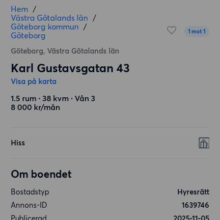
Hem
/
Västra Götalands län
/
Göteborg kommun
/
1 mot 1
Göteborg
Göteborg, Västra Götalands län
Karl Gustavsgatan 43
Visa på karta
1.5 rum ∙ 38 kvm ∙ Vån 3
8 000 kr/mån
Hiss
Om boendet
Bostadstyp
Hyresrätt
Annons-ID
1639746
Publicerad
2025-11-05