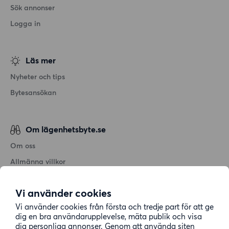
Sök annonser
Logga in
Läs mer
Nyheter och tips
Bytesansökan
Om lägenhetsbyte.se
Om oss
Allmänna villkor
Personuppgiftshantering
Vi använder cookies
Cookiepolicy
Vi använder cookies från första och tredje part för att ge
Sitemap
dig en bra användarupplevelse, mäta publik och visa
dig personliga annonser. Genom att använda siten