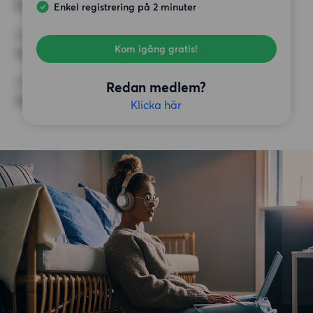
8 000 kr
Enkel registrering på 2 minuter
KRAV
Kom igång gratis!
Inga speciella krav
ÖVRIGA PREFERENSER
Redan medlem?
Inga speciella preferenser
Klicka här