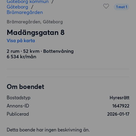
Göteborg kommun
/
Göteborg
/
1 mot 1
Brämaregården
Brämaregården, Göteborg
Madängsgatan 8
Visa på karta
2 rum ∙ 52 kvm ∙ Bottenvåning
6 534 kr/mån
Om boendet
Bostadstyp
Hyresrätt
Annons-ID
1647922
Publicerad
2026-01-17
Detta boende har ingen beskrivning än.