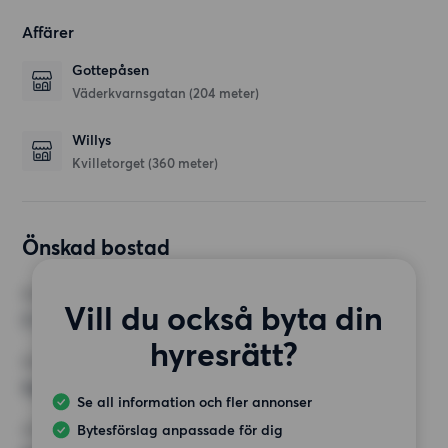
Affärer
Gottepåsen
Väderkvarnsgatan
(204 meter)
Willys
Kvilletorget
(360 meter)
Önskad bostad
RUM
Vill du också byta din
2 rum
hyresrätt?
MINST ANTAL KVADRATMETER
Inget val
Se all information och fler annonser
Bytesförslag anpassade för dig
HÖGSTA HYRA