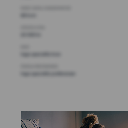
MINST ANTAL KVADRATMETER
68 kvm
HÖGSTA HYRA
20 000 kr
KRAV
Inga speciella krav
ÖVRIGA PREFERENSER
Inga speciella preferenser