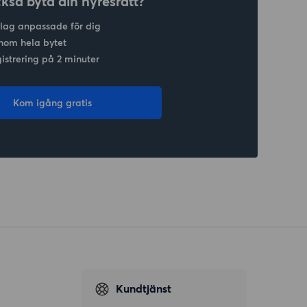
ckså byta din hyresrätt?
slag anpassade för dig
nom hela bytet
gistrering på 2 minuter
Kom igång gratis
Kundtjänst