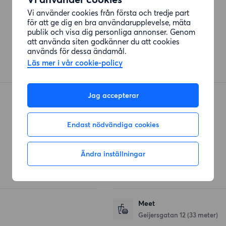
Vi använder cookies från första och tredje part
för att ge dig en bra användarupplevelse, mäta
publik och visa dig personliga annonser. Genom
att använda siten godkänner du att cookies
används för dessa ändamål.
Läs mer i vår cookie-policy
Jag accepterar
Endast nödvändiga cookies
Restauranger
Ändra inställningar
Resturang Natur
Geijersgatan
(26 meter)
Meet
Geijersgatan 12
(33 meter)