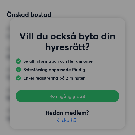
Önskad bostad
RUM
Vill du också byta din
2 rum
hyresrätt?
MINST ANTAL KVADRATMETER
60 kvm
Se all information och fler annonser
Bytesförslag anpassade för dig
HÖGSTA HYRA
14 000 kr
Enkel registrering på 2 minuter
KRAV
Kom igång gratis!
Balkong, Hiss
ÖVRIGA PREFERENSER
Redan medlem?
Inga speciella preferenser
Klicka här