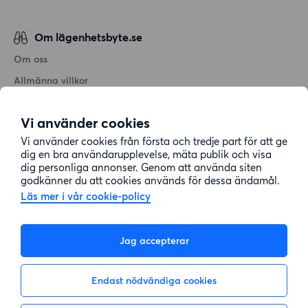
Om lägenhetsbyte.se
Om oss
Allmänna villkor
Personuppgiftshantering
Vi använder cookies
Cookiepolicy
Vi använder cookies från första och tredje part för att ge
Sitemap
dig en bra användarupplevelse, mäta publik och visa
dig personliga annonser. Genom att använda siten
godkänner du att cookies används för dessa ändamål.
Kundtjänst
Läs mer i vår cookie-policy
Hjälp
Jag accepterar
08-22 00 90
Endast nödvändiga cookies
E-post:
info@lagenhetsbyte.se