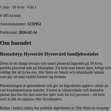
1 rum ∙ 39 kvm ∙ Vån 1
6 485 kr/mån
Annonsnummer:
1232952
Publicerad:
2026-02-14
Om boendet
Bostadstyp
Hyresrätt
Hyresvärd
familjebostäder
Detta är en riktigt trivsam och smart planerad lägenhet på 39 kvm,
perfekt placerad mitt på Mariaplan. Ett hem som känns ljust, luftigt och
väldigt lätt att tycka om. Här finns en fräsch och inbjudande känsla
som gör att man snabbt känner sig hemma.
Planlösningen är genomtänkt och gör att lägenheten upplevs större än
vad kvadratmetrarna antyder. Ytorna är välutnyttjade och bostaden
passar lika bra för den som bor själv som för två personer – ett hem
som är lätt att anpassa efter livssituation.
Redan i hallen märks hur praktisk lägenheten är. Här finns en ovanligt