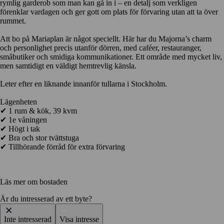
rymlig garderob som man kan gå in i – en detalj som verkligen
förenklar vardagen och ger gott om plats för förvaring utan att ta över
rummet.
Att bo på Mariaplan är något speciellt. Här har du Majorna’s charm
och personlighet precis utanför dörren, med caféer, restauranger,
småbutiker och smidiga kommunikationer. Ett område med mycket liv,
men samtidigt en väldigt hemtrevlig känsla.
Leter efter en liknande innanför tullarna i Stockholm.
Lägenheten
✔ 1 rum & kök, 39 kvm
✔ 1e våningen
✔ Högt i tak
✔ Bra och stor tvättstuga
✔ Tillhörande förråd för extra förvaring
Läs mer om bostaden
Är du intresserad av ett byte?
Inte intresserad
Visa intresse