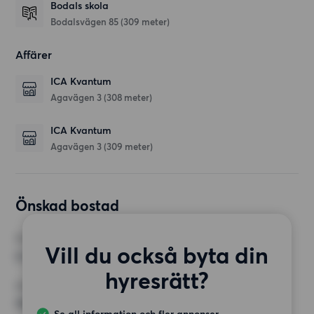
Bodals skola
Bodalsvägen 85
(309 meter)
Affärer
ICA Kvantum
Agavägen 3
(308 meter)
ICA Kvantum
Agavägen 3
(309 meter)
Önskad bostad
RUM
Vill du också byta din
2 rum
hyresrätt?
MINST ANTAL KVADRATMETER
75 kvm