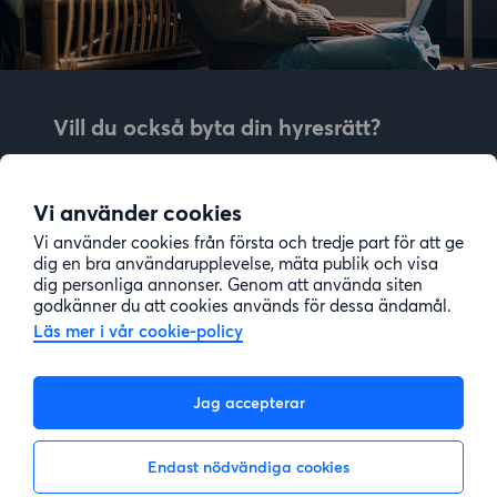
Vill du också byta din hyresrätt?
Bytesförslag anpassade för dig
Hjälp genom hela bytet
Vi använder cookies
Enkel registrering på 2 minuter
Vi använder cookies från första och tredje part för att ge
dig en bra användarupplevelse, mäta publik och visa
dig personliga annonser. Genom att använda siten
Kom igång gratis
godkänner du att cookies används för dessa ändamål.
Läs mer i vår cookie-policy
Jag accepterar
Endast nödvändiga cookies
Kom igång