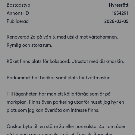
Bostadstyp
Hyresrätt
Annons-ID
1654291
Publicerad
2026-03-05
Renoverad 2a på vån 5, med utsikt mot värtahamnen.
Rymlig och stora rum.
Köket finns plats för köksbord. Utrustat med diskmaskin.
Badrummet har badkar samt plats för tvättmaskin.
Till lägenheten har man ett källarförråd som är på
markplan. Finns även parkering utanför huset, jag hyr en
plats som jag kan överlåta om intresse finns.
Önskar byta till en större 3a eller normalstor 4a i områden
på lidingö som exempelvis näset, Torsvik, Baggeby