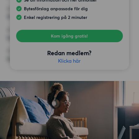
Se all information och fler annonser
Bytesförslag anpassade för dig
HÖGSTA HYRA
14 000 kr
Enkel registrering på 2 minuter
KRAV
Kom igång gratis!
Inga speciella krav
ÖVRIGA PREFERENSER
Redan medlem?
Inga speciella preferenser
Klicka här