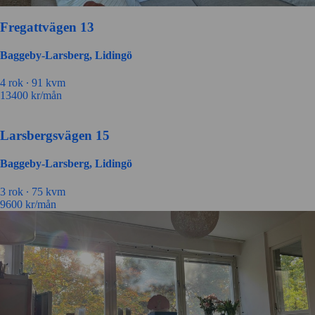
Fregattvägen 13
Baggeby-Larsberg, Lidingö
4 rok ∙
91 kvm
13400
kr/mån
Larsbergsvägen 15
Baggeby-Larsberg, Lidingö
3 rok ∙
75 kvm
9600
kr/mån