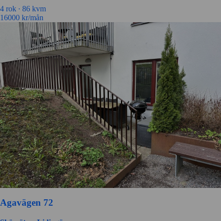
4 rok ∙
86 kvm
16000
kr/mån
Agavägen 72