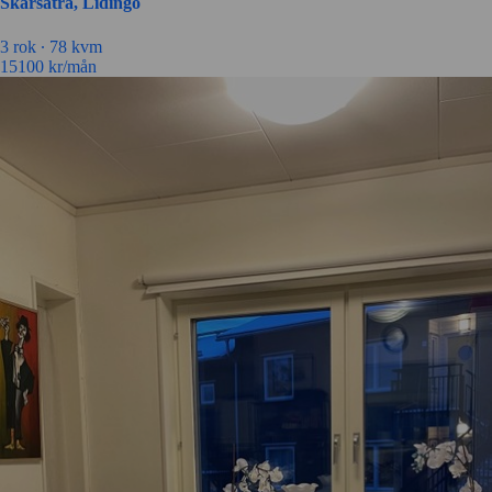
Skärsätra, Lidingö
3 rok ∙
78 kvm
15100
kr/mån