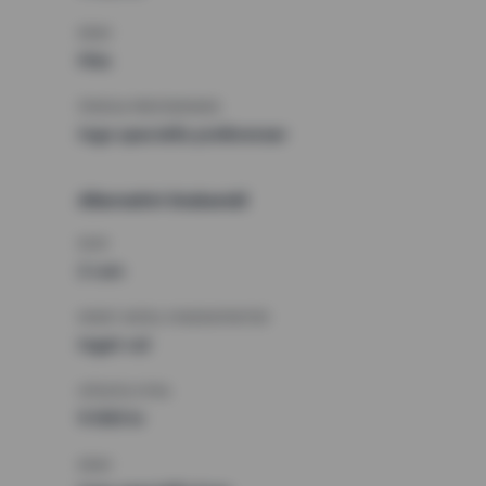
KRAV
Hiss
ÖVRIGA PREFERENSER
Inga speciella preferenser
Alternativt önskemål
RUM
2 rum
MINST ANTAL KVADRATMETER
Inget val
HÖGSTA HYRA
9 000 kr
KRAV