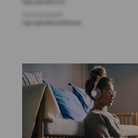
Inga speciella krav
ÖVRIGA PREFERENSER
Inga speciella preferenser