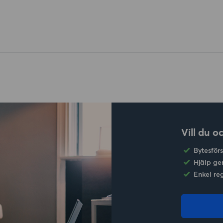
Vill du o
Bytesför
Hjälp ge
Enkel re