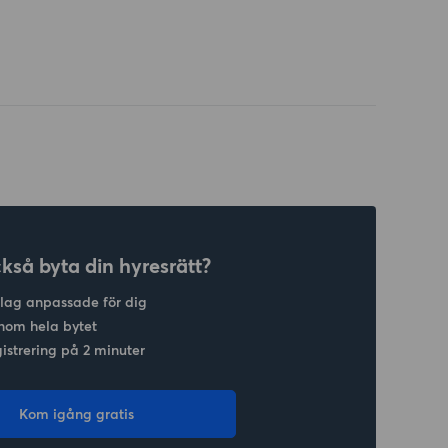
ckså byta din hyresrätt?
slag anpassade för dig
nom hela bytet
gistrering på 2 minuter
Kom igång gratis