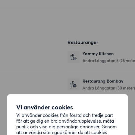
Restauranger
Yammy Kitchen
Andra Långgatan 5
(25 mete
Restaurang Bombay
Andra Långgatan
(30 meter)
Vi använder cookies
Affärer
Vi använder cookies från första och tredje part
för att ge dig en bra användarupplevelse, mäta
Forida's
publik och visa dig personliga annonser. Genom
att använda siten godkänner du att cookies
Linnégatan
(54 meter)