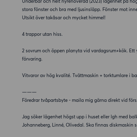
Underbar och helt nyrenoverad (2023) lägenhet på högs
stora fönster och bra med ljusinsläpp. Fönster mot inne
Utsikt över takåsar och mycket himmel!
4 trappor utan hiss.
2 sovrum och öppen planyta vid vardagsrum+kök. Ett 
förvaring.
Vitvaror av hög kvalité. Tvättmaskin + torktumlare i 
———
Föredrar tvåpartsbyte - maila mig gärna direkt vid försl
Jag söker lägenhet högst upp i huset eller lgh med ba
Johanneberg, Linné, Olivedal. Ska finnas diskmaskin 