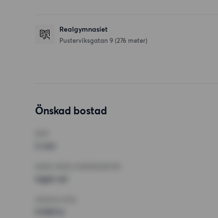
Realgymnasiet
Pusterviksgatan 9
(276 meter)
Önskad bostad
RUM
2 rum
MINST ANTAL KVADRATMETER
Inget val
HÖGSTA HYRA
9 000 kr