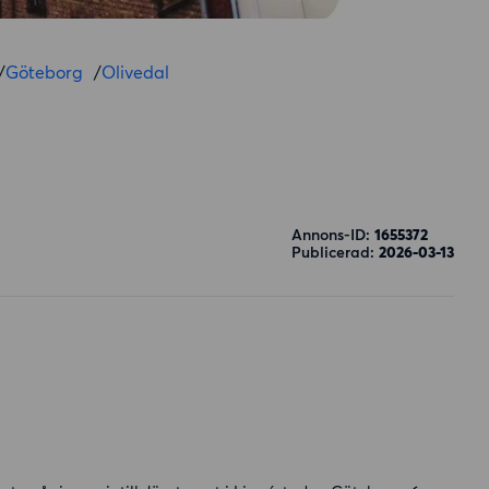
/
Göteborg
/
Olivedal
Annons-ID:
1655372
Publicerad:
2026-03-13