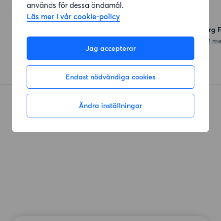
används för dessa ändamål.
Läs mer i vår cookie-policy
Willys Hemma Göteborg F
Första Långgatan 16
(162 me
Jag accepterar
Endast nödvändiga cookies
Ändra inställningar