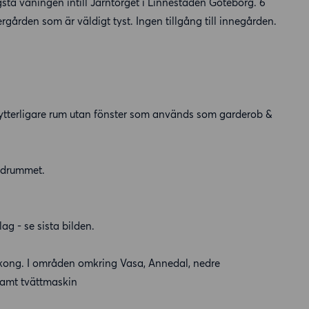
ta våningen intill Järntorget i Linnéstaden Göteborg. 6
rgården som är väldigt tyst. Ingen tillgång till innegården.
ytterligare rum utan fönster som används som garderob &
badrummet.
ag - se sista bilden.
lkong. I områden omkring Vasa, Annedal, nedre
samt tvättmaskin