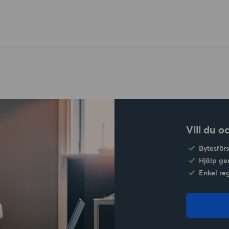
Vill du o
Bytesför
Hjälp ge
Enkel re