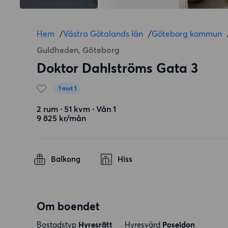
Hem
/
Västra Götalands län
/
Göteborg kommun
Guldheden, Göteborg
Doktor Dahlströms Gata 3
1 mot 1
2 rum ∙ 51 kvm ∙ Vån 1
9 825 kr/mån
Balkong
Hiss
Om boendet
Bostadstyp
Hyresrätt
Hyresvärd
Poseidon