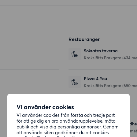
Restauranger
Sokrates taverna
Krokslätts Parkgata
(434 me
Pizza 4 You
Krokslätts Parkgata
(650 me
Vi använder cookies
Affärer
Vi använder cookies från första och tredje part
för att ge dig en bra användarupplevelse, mäta
Hemköp Göteborg Guldh
publik och visa dig personliga annonser. Genom
Doktor Fries Torg 4
(924 met
att använda siten godkänner du att cookies