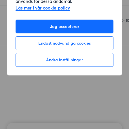
används för dessa ändamål.
Läs mer i vår cookie-policy
Willys Johanneberg
Viktor Rydbergsgatan 60
(1
Jag accepterar
Endast nödvändiga cookies
Ändra inställningar