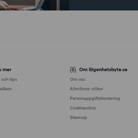
s mer
Om lägenhetsbyte.se
 och tips
Om oss
nsökan
Allmänna villkor
Personuppgiftshantering
Cookiepolicy
Sitemap