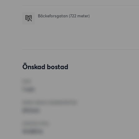
Bäckeforsgatan
(722 meter)
Önskad bostad
RUM
1 rum
MINST ANTAL KVADRATMETER
20 kvm
HÖGSTA HYRA
14 500 kr