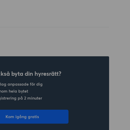
ckså byta din hyresrätt?
slag anpassade för dig
nom hela bytet
gistrering på 2 minuter
Kom igång gratis