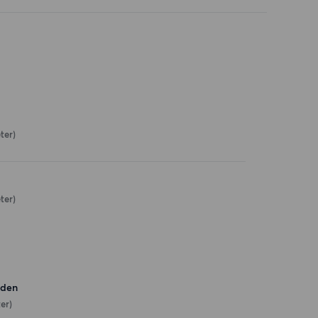
ter)
ter)
eden
er)