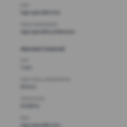
KRAV
Inga speciella krav
ÖVRIGA PREFERENSER
Inga speciella preferenser
Alternativt önskemål
RUM
1 rum
MINST ANTAL KVADRATMETER
20 kvm
HÖGSTA HYRA
15 000 kr
KRAV
Inga speciella krav