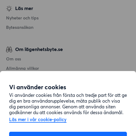
Läs mer
Nyheter och tips
Bytesansökan
Om lägenhetsbyte.se
Om oss
Allmänna villkor
Personuppgiftshantering
Vi använder cookies
Cookiepolicy
Vi använder cookies från första och tredje part för att ge
Sitemap
dig en bra användarupplevelse, mäta publik och visa
dig personliga annonser. Genom att använda siten
godkänner du att cookies används för dessa ändamål.
Kundtjänst
Läs mer i vår cookie-policy
Hjälp