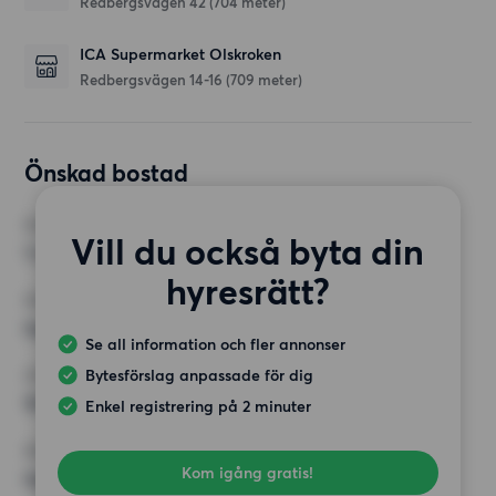
Redbergsvägen 42
(704 meter)
ICA Supermarket Olskroken
Redbergsvägen 14-16
(709 meter)
Önskad bostad
RUM
Vill du också byta din
1 rum
hyresrätt?
MINST ANTAL KVADRATMETER
Inget val
Se all information och fler annonser
Bytesförslag anpassade för dig
HÖGSTA HYRA
10 000 kr
Enkel registrering på 2 minuter
KRAV
Kom igång gratis!
Inga speciella krav