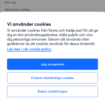
Om oss
Allmänna villkor
Personuppgiftshantering
Vi använder cookies
Cookiepolicy
Vi använder cookies från första och tredje part för att ge
Sitemap
dig en bra användarupplevelse, mäta publik och visa
dig personliga annonser. Genom att använda siten
godkänner du att cookies används för dessa ändamål.
Kundtjänst
Läs mer i vår cookie-policy
Hjälp
Jag accepterar
08-22 00 90
Endast nödvändiga cookies
E-post:
info@lagenhetsbyte.se
Ändra inställningar
Inte intresserad
Visa intresse
© 2004-2026 Lägenhetsbyte Sverige AB