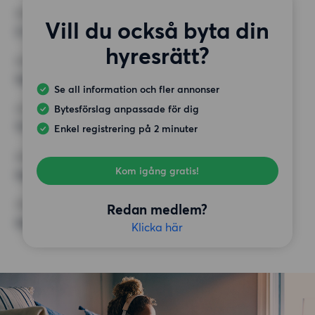
RUM
Vill du också byta din
2 rum
hyresrätt?
MINST ANTAL KVADRATMETER
Inget val
Se all information och fler annonser
Bytesförslag anpassade för dig
HÖGSTA HYRA
11 000 kr
Enkel registrering på 2 minuter
KRAV
Kom igång gratis!
Inga speciella krav
ÖVRIGA PREFERENSER
Redan medlem?
Inga speciella preferenser
Klicka här