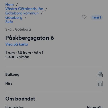
Hem
/
Västra Götalands län
/
Göteborg kommun
/
Göteborg
/
1 mot 1
Skår
Skår, Göteborg
Påskbergsgatan 6
Visa på karta
1 rum ∙ 30 kvm ∙ Vån 1
5 400 kr/mån
Balkong
Hiss
Om boendet
Bostadstyp
Hyresrätt