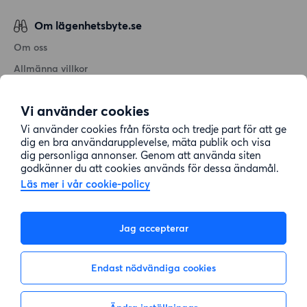
Om lägenhetsbyte.se
Om oss
Allmänna villkor
Personuppgiftshantering
Vi använder cookies
Cookiepolicy
Vi använder cookies från första och tredje part för att ge
Sitemap
dig en bra användarupplevelse, mäta publik och visa
dig personliga annonser. Genom att använda siten
godkänner du att cookies används för dessa ändamål.
Kundtjänst
Läs mer i vår cookie-policy
Hjälp
Jag accepterar
08-22 00 90
Endast nödvändiga cookies
E-post:
info@lagenhetsbyte.se