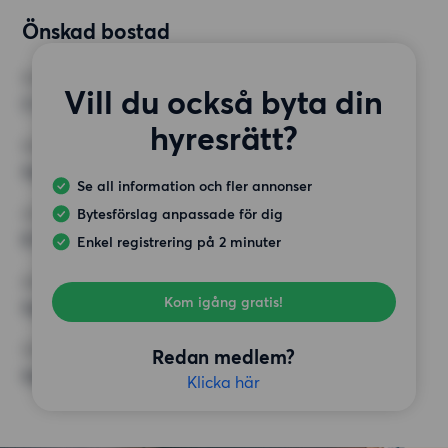
Önskad bostad
RUM
Vill du också byta din
2 rum
hyresrätt?
MINST ANTAL KVADRATMETER
Inget val
Se all information och fler annonser
Bytesförslag anpassade för dig
HÖGSTA HYRA
8 500 kr
Enkel registrering på 2 minuter
KRAV
Kom igång gratis!
Inga speciella krav
ÖVRIGA PREFERENSER
Redan medlem?
Inga speciella preferenser
Klicka här