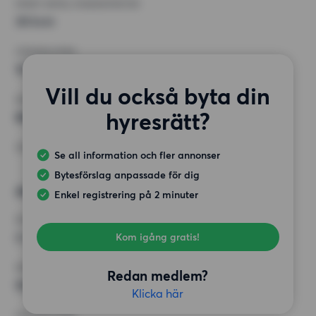
MINST ANTAL KVADRATMETER
30 kvm
HÖGSTA HYRA
15 000 kr
Vill du också byta din
KRAV
hyresrätt?
Blivande BRF, Inga speciella krav
ÖVRIGA PREFERENSER
Se all information och fler annonser
Bytesförslag anpassade för dig
Alternativt önskemål
Enkel registrering på 2 minuter
RUM
2 rum
Kom igång gratis!
MINST ANTAL KVADRATMETER
Redan medlem?
50 kvm
Klicka här
HÖGSTA HYRA