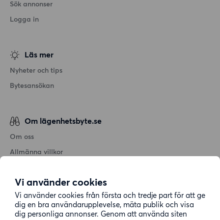
Sök annonser
Logga in
Läs mer
Nyheter och tips
Bytesansökan
Om lägenhetsbyte.se
Om oss
Allmänna villkor
Personuppgiftshantering
Vi använder cookies
Cookiepolicy
Vi använder cookies från första och tredje part för att ge
Sitemap
dig en bra användarupplevelse, mäta publik och visa
dig personliga annonser. Genom att använda siten