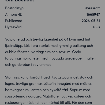
Bostadstyp
Hyresrätt
Annons-ID
1665947
Publicerad
2026-05-31
Hyresvärd
HSB
Välplanerad och trevlig lägenhet på 64 kvm med fint
ljusinsläpp, kök i bra storlek med rymmlig balkong och
dubbla fönster i vardagsrum och sovrum. Goda
förvaringsmöjligheter med inbyggda garderober i hallen
och garderober i sovrummet.
Stor hiss, källarförråd, fräsch tvättstuga, inget stök och
lugna, trevliga grannar. Jättefin innegård med möbler,
barnvagnsrum i entrén och cykelförråd. Soprum med
sopsortering i garaget. Mataffärer, butiker, caféer och
restauranger nästintill och närhet till allt. För den som