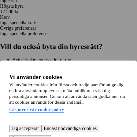
Inget val
Högsta hyra
12 500 kr
Krav
Inga speciella krav
Övriga preferenser
Inga speciella preferenser
Vill du också byta din hyresrätt?
Bytesförslag anpassade för dig
Hjälp genom hela bytet
Enkel registrering på 2 minuter
Vi använder cookies
Kom igång gratis
Vi använder cookies från första och tredje part för att ge dig
Kom igång
en bra användarupplevelse, mäta publik och visa dig
Kom igång gratis
Sök annonser
Logga in
personliga annonser. Genom att använda siten godkänner du
Läs mer
att cookies används för dessa ändamål.
Nyheter och tips
Bytesansökan
Om lägenhetsbyte.se
Läs mer i vår cookie-policy
Om oss
Allmänna villkor
Personuppgiftshantering
Cookiepolicy
Sitemap
Kundtjänst
Jag accepterar
Endast nödvändiga cookies
Hjälp
08-22 00 90
E-post:
info@lagenhetsbyte.se