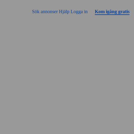
Gå till sidans innehåll
Annonsen har inga bilder än
Sök annonser
Hjälp
Logga in
Kom igång gratis
Gatuvy