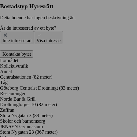
Bostadstyp
Hyresrätt
Detta boende har ingen beskrivning än.
Är du intresserad av ett byte?
Inte intresserad
Visa intresse
Kontakta bytet
I området
Kollektivtrafik
Annat
Centralstationen (82 meter)
Tåg
Göteborg Centralst Drottningt (83 meter)
Restauranger
Norda Bar & Grill
Drottningtorget 10
(82 meter)
Zaffran
Stora Nygatan 3
(89 meter)
Skolor och barnomsorg
JENSEN Gymnasium
Stora Nygatan 23
(367 meter)