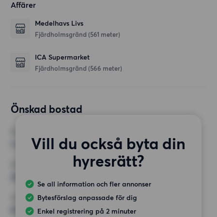
Affärer
Medelhavs Livs
Fjärdholmsgränd
(561 meter)
ICA Supermarket
Fjärdholmsgränd
(566 meter)
Önskad bostad
RUM
Vill du också byta din
1 rum
hyresrätt?
MINST ANTAL KVADRATMETER
35 kvm
Se all information och fler annonser
Bytesförslag anpassade för dig
HÖGSTA HYRA
8 000 kr
Enkel registrering på 2 minuter