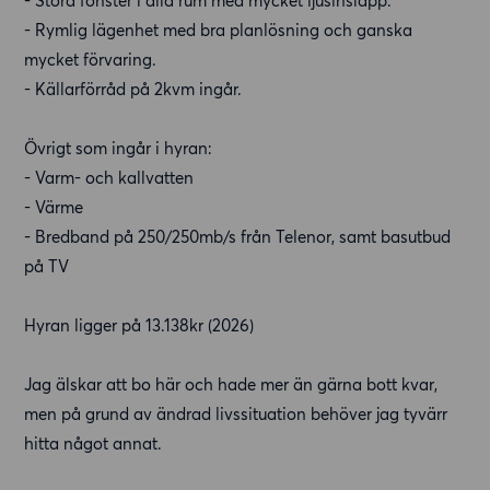
- Stora fönster i alla rum med mycket ljusinsläpp.
- Rymlig lägenhet med bra planlösning och ganska
mycket förvaring.
- Källarförråd på 2kvm ingår.
Övrigt som ingår i hyran:
- Varm- och kallvatten
- Värme
- Bredband på 250/250mb/s från Telenor, samt basutbud
på TV
Hyran ligger på 13.138kr (2026)
Jag älskar att bo här och hade mer än gärna bott kvar,
men på grund av ändrad livssituation behöver jag tyvärr
hitta något annat.