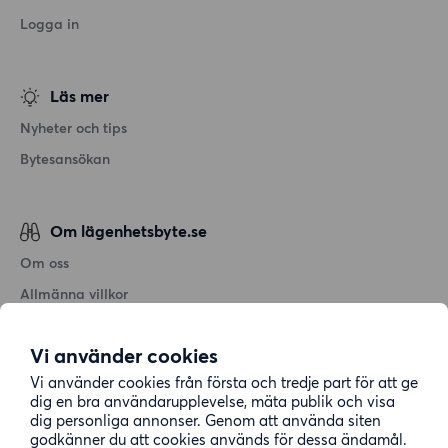
Logga in
Läs mer
Nyheter och tips
Bytesansökan
Om lägenhetsbyte.se
Om oss
Allmänna villkor
Personuppgiftshantering
Vi använder cookies
Cookiepolicy
Vi använder cookies från första och tredje part för att ge
Sitemap
dig en bra användarupplevelse, mäta publik och visa
dig personliga annonser. Genom att använda siten
godkänner du att cookies används för dessa ändamål.