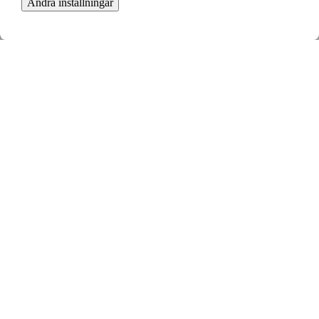
Ändra inställningar
Sätra, Skärholmen
4 rok ∙
98 kvm
8458
kr/mån
Bredängsvägen 212
Bredäng, Skärholmen
3 rok ∙
80 kvm
11000
kr/mån