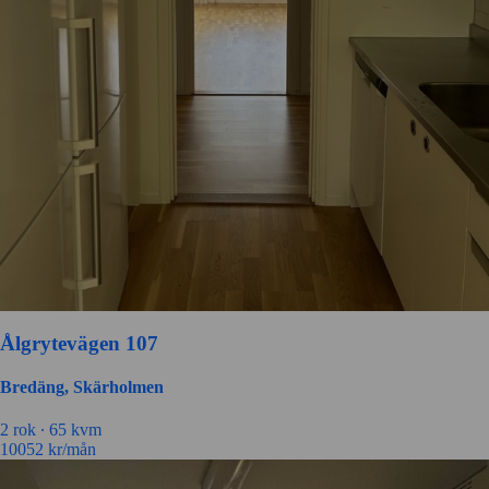
Ålgrytevägen 107
Bredäng, Skärholmen
2 rok ∙
65 kvm
10052
kr/mån