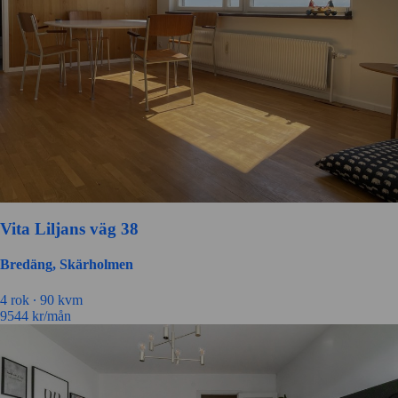
Vita Liljans väg 38
Bredäng, Skärholmen
4 rok ∙
90 kvm
9544
kr/mån