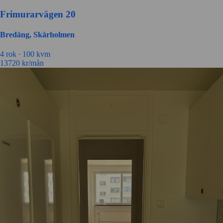
Frimurarvägen 20
Bredäng, Skärholmen
4 rok ∙
100 kvm
13720
kr/mån