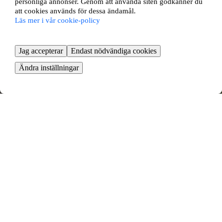
personliga annonser. Genom att använda siten godkänner du
att cookies används för dessa ändamål.
Läs mer i vår cookie-policy
Jag accepterar
Endast nödvändiga cookies
Ändra inställningar
Äspholmsvägen 20
Skärholmen, Skärholmen
3 rok ∙
81 kvm
7500
kr/mån
Ringvägen 81