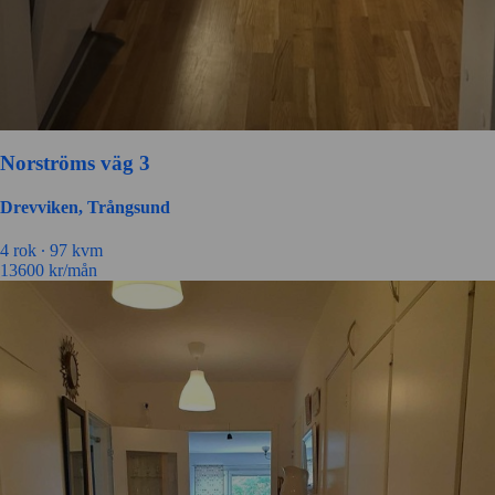
Norströms väg 3
Drevviken, Trångsund
4 rok ∙
97 kvm
13600
kr/mån