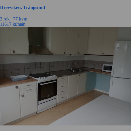
Drevviken, Trångsund
3 rok ∙
77 kvm
11617
kr/mån