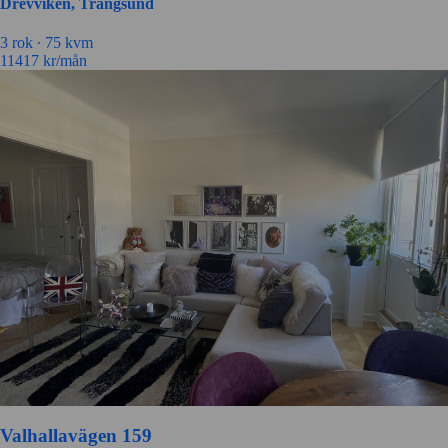
Drevviken, Trångsund
3 rok ∙
75 kvm
11417
kr/mån
Valhallavägen 159