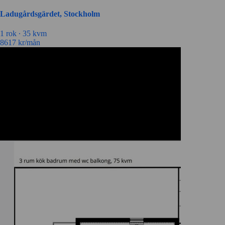
Ladugårdsgärdet, Stockholm
1 rok ∙
35 kvm
8617
kr/mån