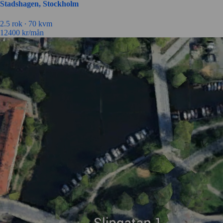
Stadshagen, Stockholm
2.5 rok ∙
70 kvm
12400
kr/mån