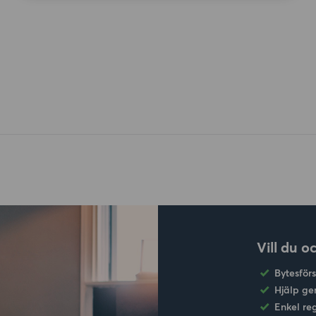
Vill du o
Bytesför
Hjälp ge
Enkel re