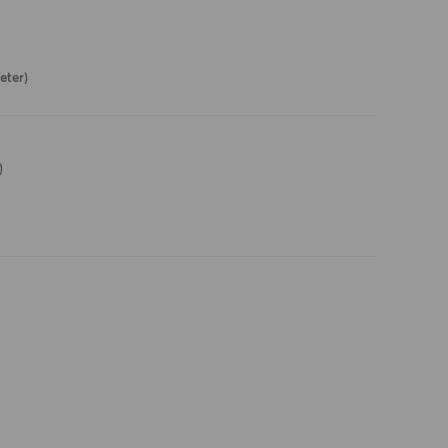
eter)
)