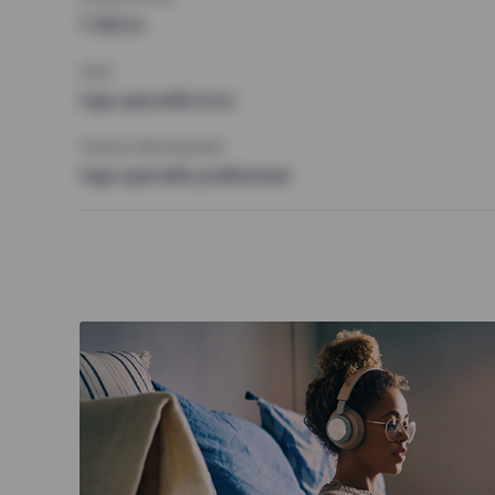
7 500 kr
KRAV
Inga speciella krav
ÖVRIGA PREFERENSER
Inga speciella preferenser