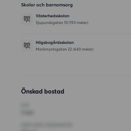
Skolor och barnomsorg
Västerhedsskolan
Sjupundsgatan 10
(193 meter)
Högsbogårdsskolan
Markmyntsgatan 22
(640 meter)
Önskad bostad
RUM
3 rum
MINST ANTAL KVADRATMETER