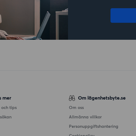
s mer
Om lägenhetsbyte.se
 och tips
Om oss
nsökan
Allmänna villkor
Personuppgiftshantering
Cookiepolicy