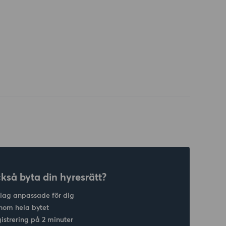
ckså byta din hyresrätt?
slag anpassade för dig
nom hela bytet
gistrering på 2 minuter