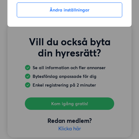
Ändra inställningar
Vill du också byta
din hyresrätt?
Se all information och fler annonser
Bytesförslag anpassade för dig
Enkel registrering på 2 minuter
Kom igång gratis!
Redan medlem?
Klicka här