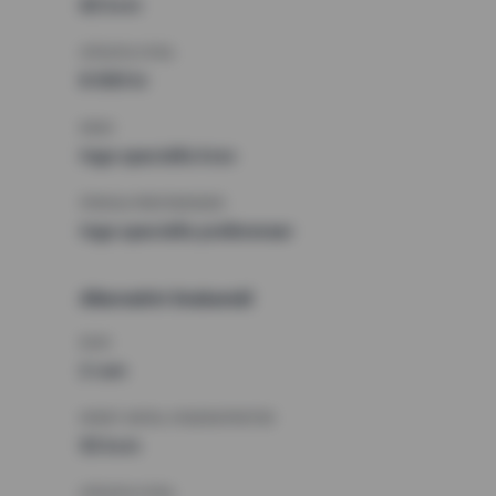
60 kvm
HÖGSTA HYRA
8 000 kr
KRAV
Inga speciella krav
ÖVRIGA PREFERENSER
Inga speciella preferenser
Alternativt önskemål
RUM
2 rum
MINST ANTAL KVADRATMETER
55 kvm
HÖGSTA HYRA