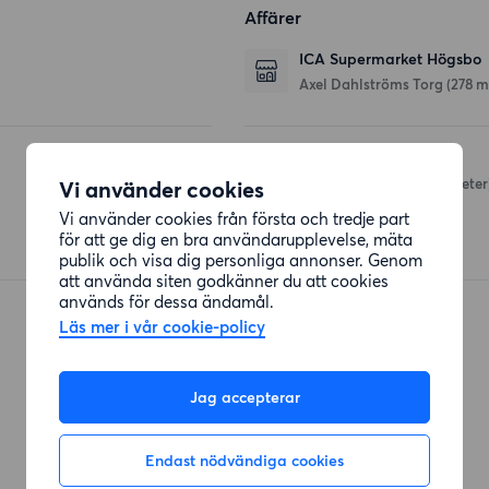
Affärer
ICA Supermarket Högsbo
Axel Dahlströms Torg
(278 m
Pennygångens livs
Pennygången 60
(504 meter
Vi använder cookies
Vi använder cookies från första och tredje part
för att ge dig en bra användarupplevelse, mäta
publik och visa dig personliga annonser. Genom
att använda siten godkänner du att cookies
används för dessa ändamål.
Läs mer i vår cookie-policy
Jag accepterar
Endast nödvändiga cookies