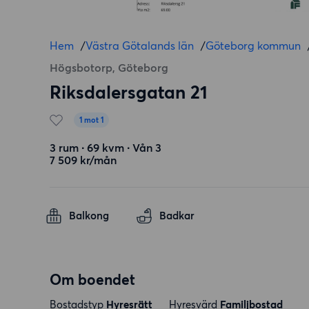
Hem
/
Västra Götalands län
/
Göteborg kommun
Högsbotorp, Göteborg
Riksdalersgatan 21
1 mot 1
3 rum ∙ 69 kvm ∙ Vån 3
7 509 kr/mån
Balkong
Badkar
Om boendet
Bostadstyp
Hyresrätt
Hyresvärd
Familjbostad