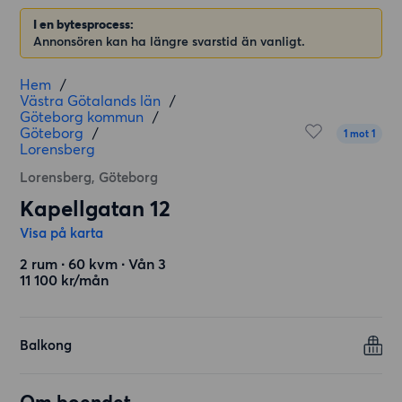
I en bytesprocess:
Annonsören kan ha längre svarstid än vanligt.
Hem
/
Västra Götalands län
/
Göteborg kommun
/
Göteborg
/
1 mot 1
Lorensberg
Lorensberg, Göteborg
Kapellgatan 12
Visa på karta
2 rum ∙ 60 kvm ∙ Vån 3
11 100 kr/mån
Balkong