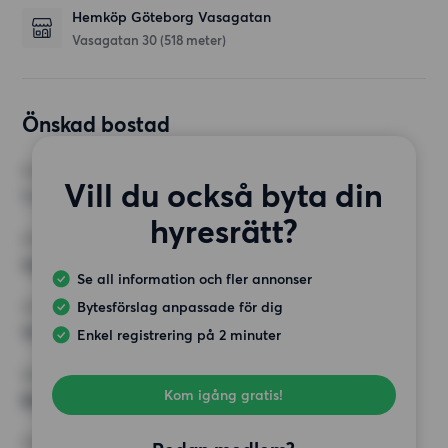
Hemköp Göteborg Vasagatan
Vasagatan 30
(518 meter)
Önskad bostad
RUM
Vill du också byta din
1 rum
hyresrätt?
MINST ANTAL KVADRATMETER
Inget val
Se all information och fler annonser
Bytesförslag anpassade för dig
HÖGSTA HYRA
14 000 kr
Enkel registrering på 2 minuter
KRAV
Kom igång gratis!
Balkong,
ÖVRIGA PREFERENSER