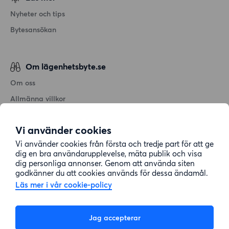
Nyheter och tips
Bytesansökan
Om lägenhetsbyte.se
Om oss
Allmänna villkor
Personuppgiftshantering
Vi använder cookies
Cookiepolicy
Vi använder cookies från första och tredje part för att ge
Sitemap
dig en bra användarupplevelse, mäta publik och visa
dig personliga annonser. Genom att använda siten
godkänner du att cookies används för dessa ändamål.
Kundtjänst
Läs mer i vår cookie-policy
Hjälp
Jag accepterar