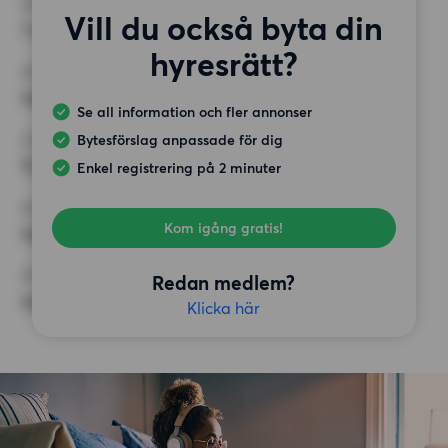
RUM
Vill du också byta din
1 rum
hyresrätt?
MINST ANTAL KVADRATMETER
Inget val
Se all information och fler annonser
Bytesförslag anpassade för dig
HÖGSTA HYRA
12 500 kr
Enkel registrering på 2 minuter
KRAV
Kom igång gratis!
Inga speciella krav
ÖVRIGA PREFERENSER
Redan medlem?
Inga speciella preferenser
Klicka här