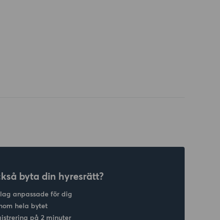
ckså byta din hyresrätt?
slag anpassade för dig
nom hela bytet
gistrering på 2 minuter