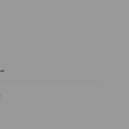
er)
)