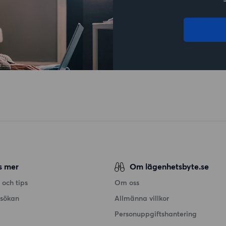
s mer
Om lägenhetsbyte.se
 och tips
Om oss
nsökan
Allmänna villkor
Personuppgiftshantering