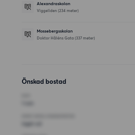
Alexandraskolan
Viggeliden
(234 meter)
Mossebergsskolan
Doktor Håléns Gata
(337 meter)
Önskad bostad
RUM
1 rum
MINST ANTAL KVADRATMETER
Inget val