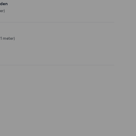
eden
er)
31 meter)