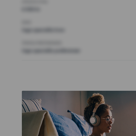
HÖGSTA HYRA
6 500 kr
KRAV
Inga speciella krav
ÖVRIGA PREFERENSER
Inga speciella preferenser