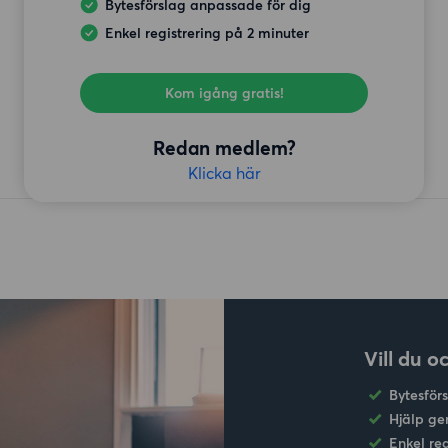
Bytesförslag anpassade för dig
Enkel registrering på 2 minuter
Kom igång gratis!
Redan medlem?
Klicka här
Vill du o
Bytesför
Hjälp ge
Enkel re