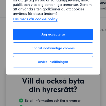
Hemköp Göteborg Guldh
publik och visa dig personliga annonser. Genom
Doktor Fries Torg 4
(395 met
att använda siten godkänner du att cookies
används för dessa ändamål.
Läs mer i vår cookie-policy
Willys Johanneberg
Viktor Rydbergsgatan 60
(7
Jag accepterar
Endast nödvändiga cookies
Ändra inställningar
Vill du också byta
din hyresrätt?
Se all information och fler annonser