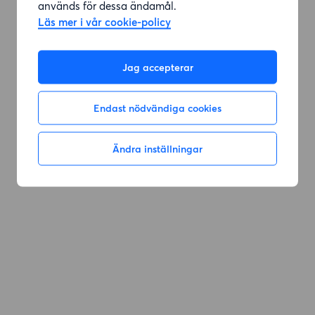
används för dessa ändamål.
Läs mer i vår cookie-policy
Gå till sök
Jag accepterar
Endast nödvändiga cookies
Ändra inställningar