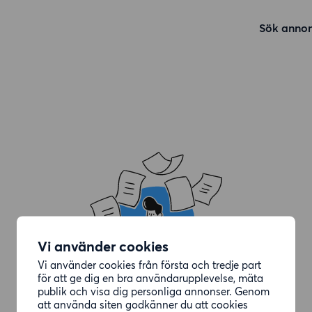
Sök annon
Vi använder cookies
Vi använder cookies från första och tredje part
för att ge dig en bra användarupplevelse, mäta
publik och visa dig personliga annonser. Genom
att använda siten godkänner du att cookies
Annonsen du letade efter är borttagen