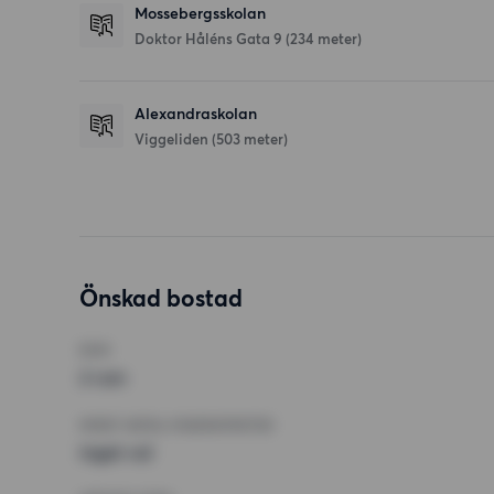
Mossebergsskolan
Doktor Håléns Gata 9
(234 meter)
Alexandraskolan
Viggeliden
(503 meter)
Önskad bostad
RUM
2 rum
MINST ANTAL KVADRATMETER
Inget val