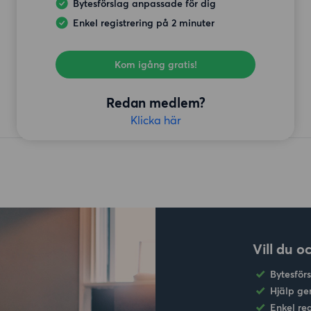
Bytesförslag anpassade för dig
Enkel registrering på 2 minuter
Kom igång gratis!
Redan medlem?
Klicka här
Vill du o
Bytesför
Hjälp ge
Enkel re