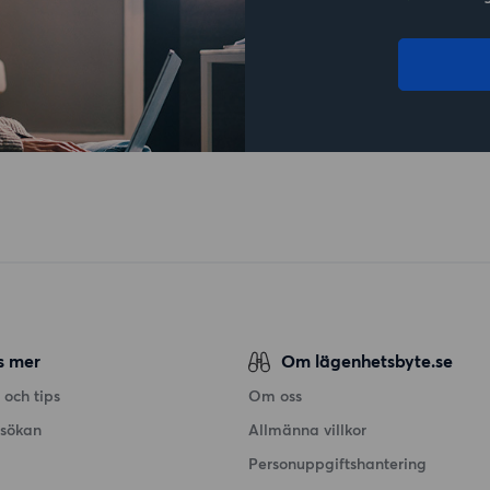
s mer
Om lägenhetsbyte.se
 och tips
Om oss
nsökan
Allmänna villkor
Personuppgiftshantering