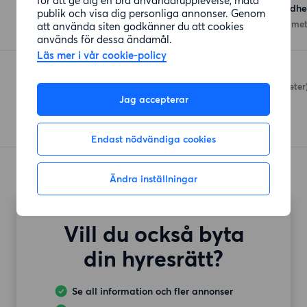
Hemköp Göteborg Guldh
publik och visa dig personliga annonser. Genom
Doktor Fries Torg 4
(448 met
att använda siten godkänner du att cookies
används för dessa ändamål.
Läs mer i vår cookie-policy
STORE
Teknologplatsen
(992 meter
Jag accepterar
Endast nödvändiga cookies
Ändra inställningar
Vill du också byta
din hyresrätt?
Se all information och fler annonser