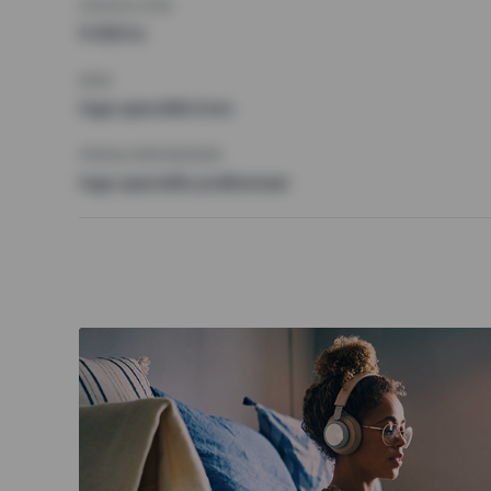
HÖGSTA HYRA
9 000 kr
KRAV
Inga speciella krav
ÖVRIGA PREFERENSER
Inga speciella preferenser