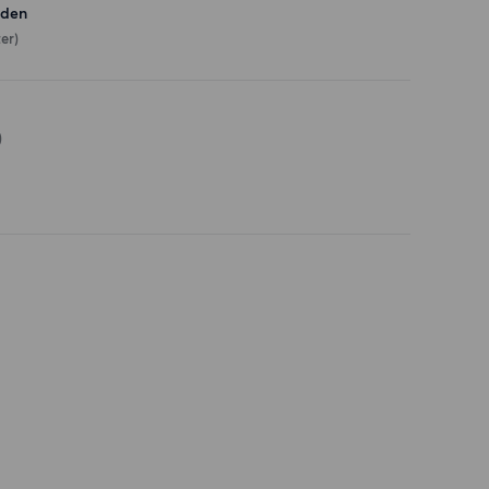
eden
er)
)