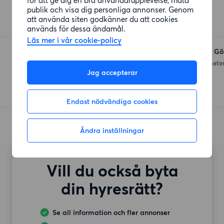
Coop Kallebäck
publik och visa dig personliga annonser. Genom
Ostgatan 11
(540 meter)
att använda siten godkänner du att cookies
används för dessa ändamål.
Läs mer i vår cookie-policy
Maxi ICA Stormarknad Gö
Grafiska Vägen 16
(677 meter
Jag accepterar
Endast nödvändiga cookies
Ändra inställningar
Vill du också byta
din hyresrätt?
Se all information och fler annonser