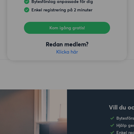
Bytesförslag anpassade för dig
Enkel registrering på 2 minuter
Kom igång gratis!
Redan medlem?
Klicka här
Vill du o
Bytesför
Hjälp ge
Enkel re