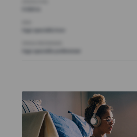
HÖGSTA HYRA
9 000 kr
KRAV
Inga speciella krav
ÖVRIGA PREFERENSER
Inga speciella preferenser