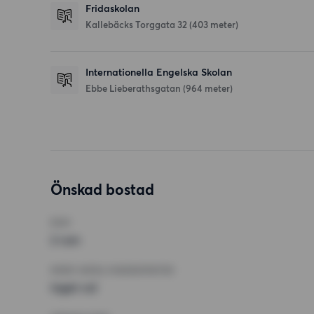
Fridaskolan
Kallebäcks Torggata 32
(403 meter)
Internationella Engelska Skolan
Ebbe Lieberathsgatan
(964 meter)
Önskad bostad
RUM
2 rum
MINST ANTAL KVADRATMETER
Inget val