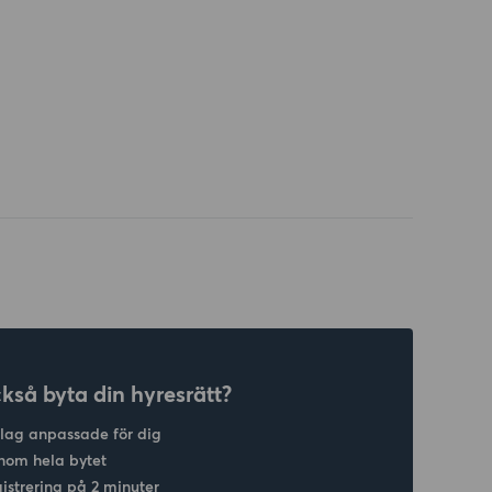
ckså byta din hyresrätt?
slag anpassade för dig
nom hela bytet
gistrering på 2 minuter