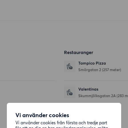
Restauranger
Tampico Pizza
Smörgatan 2
(257 meter)
Valentinas
Skummjölksgatan 2A
(283 m
Vi använder cookies
Affärer
Vi använder cookies från första och tredje part
för att ge dig en bra användarupplevelse, mäta