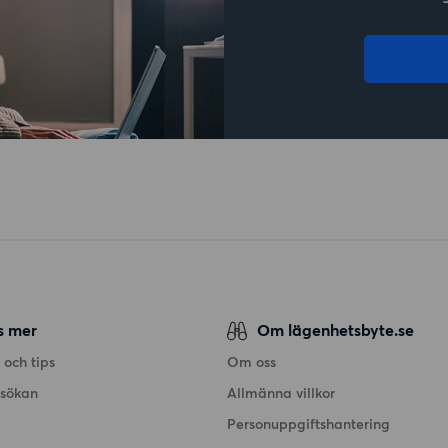
s mer
Om lägenhetsbyte.se
 och tips
Om oss
nsökan
Allmänna villkor
Personuppgiftshantering