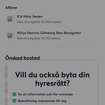
Affärer
ICA Nära Heden
Sten Sturegatan 16
(144 meter)
Willys Hemma Göteborg Sten Sturegatan
Sten Sturegatan 34
(173 meter)
Önskad bostad
RUM
Vill du också byta din
2 rum
hyresrätt?
MINST ANTAL KVADRATMETER
Inget val
Se all information och fler annonser
Bytesförslag anpassade för dig
HÖGSTA HYRA