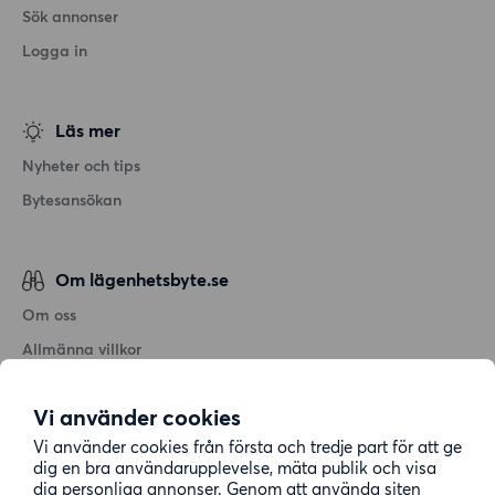
Sök annonser
Logga in
Läs mer
Nyheter och tips
Bytesansökan
Om lägenhetsbyte.se
Om oss
Allmänna villkor
Personuppgiftshantering
Vi använder cookies
Cookiepolicy
Vi använder cookies från första och tredje part för att ge
Sitemap
dig en bra användarupplevelse, mäta publik och visa
dig personliga annonser. Genom att använda siten