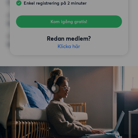
12 500 kr
Enkel registrering på 2 minuter
KRAV
Kom igång gratis!
Inga speciella krav
ÖVRIGA PREFERENSER
Redan medlem?
Inga speciella preferenser
Klicka här