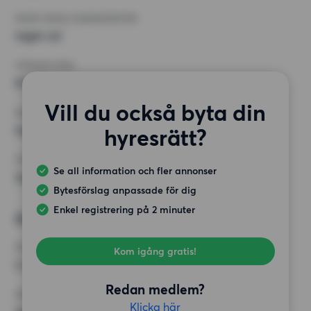
MINST ANTAL KVADRATMETER
Inget val
HÖGSTA HYRA
8 000 kr
Vill du också byta din
KRAV
Inga speciella krav
hyresrätt?
ÖVRIGA PREFERENSER
Se all information och fler annonser
Inga speciella preferenser
Bytesförslag anpassade för dig
Enkel registrering på 2 minuter
Önskad bostad 2
RUM
Kom igång gratis!
2 rum
Redan medlem?
MINST ANTAL KVADRATMETER
Klicka här