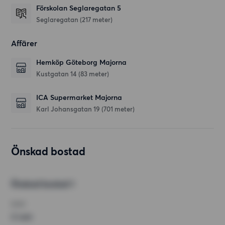
Förskolan Seglaregatan 5
Seglaregatan
(217 meter)
Affärer
Hemköp Göteborg Majorna
Kustgatan 14
(83 meter)
ICA Supermarket Majorna
Karl Johansgatan 19
(701 meter)
Önskad bostad
Önskad bostad 1
RUM
2 rum