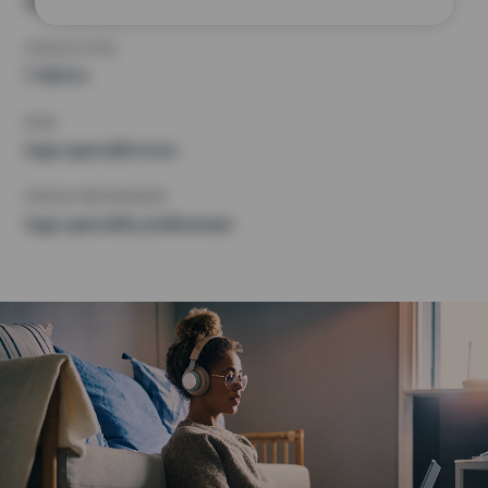
Inget val
HÖGSTA HYRA
7 500 kr
KRAV
Inga speciella krav
ÖVRIGA PREFERENSER
Inga speciella preferenser