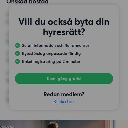
Önskad bostad
RUM
Vill du också byta din
2 rum
hyresrätt?
MINST ANTAL KVADRATMETER
Inget val
Se all information och fler annonser
Bytesförslag anpassade för dig
HÖGSTA HYRA
11 000 kr
Enkel registrering på 2 minuter
KRAV
Kom igång gratis!
Inga speciella krav
ÖVRIGA PREFERENSER
Redan medlem?
Inga speciella preferenser
Klicka här