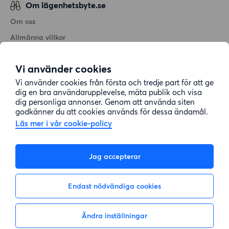
Om lägenhetsbyte.se
Om oss
Allmänna villkor
Personuppgiftshantering
Vi använder cookies
Cookiepolicy
Vi använder cookies från första och tredje part för att ge
Sitemap
dig en bra användarupplevelse, mäta publik och visa
dig personliga annonser. Genom att använda siten
godkänner du att cookies används för dessa ändamål.
Kundtjänst
Läs mer i vår cookie-policy
Hjälp
Jag accepterar
08-22 00 90
Endast nödvändiga cookies
E-post:
info@lagenhetsbyte.se
Ändra inställningar