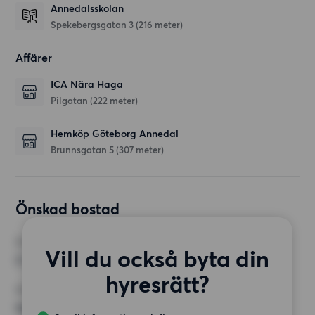
Annedalsskolan
Spekebergsgatan 3
(216 meter)
Affärer
ICA Nära Haga
Pilgatan
(222 meter)
Hemköp Göteborg Annedal
Brunnsgatan 5
(307 meter)
Önskad bostad
RUM
Vill du också byta din
2 rum
hyresrätt?
MINST ANTAL KVADRATMETER
Inget val