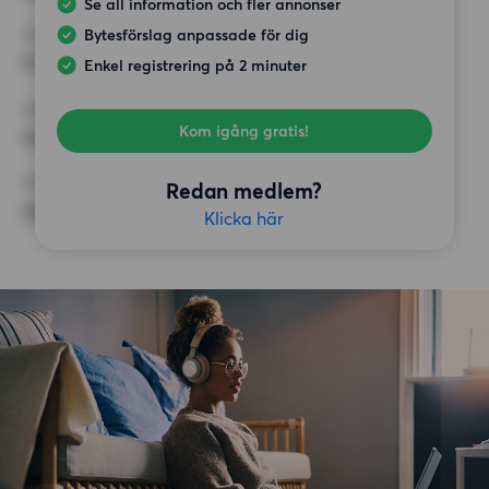
Se all information och fler annonser
Bytesförslag anpassade för dig
HÖGSTA HYRA
9 500 kr
Enkel registrering på 2 minuter
KRAV
Kom igång gratis!
Inga speciella krav
ÖVRIGA PREFERENSER
Redan medlem?
Inga speciella preferenser
Klicka här